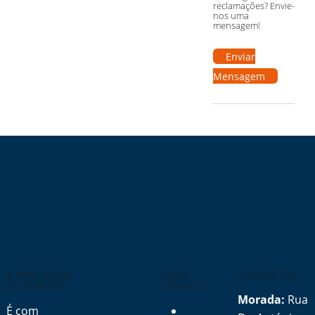
reclamações? Envie-
nos uma
mensagem!
Enviar
Mensagem
A MENSAGEM
LINKS
CONTACTOS
DO DIRETOR
RÁPIDOS
Morada:
Rua
É com