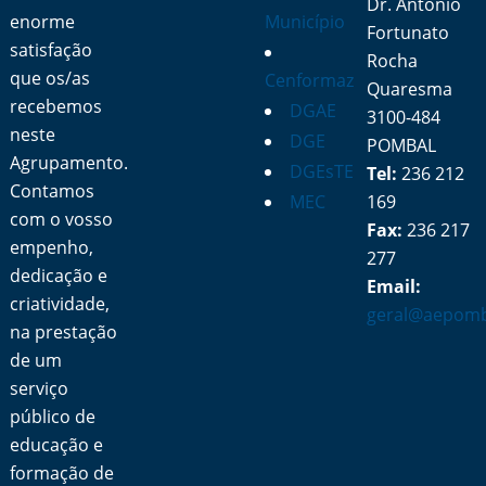
Dr. António
enorme
Município
Fortunato
satisfação
Rocha
que os/as
Cenformaz
Quaresma
recebemos
DGAE
3100-484
neste
DGE
POMBAL
Agrupamento.
DGEsTE
Tel:
236 212
Contamos
MEC
169
com o vosso
Fax:
236 217
empenho,
277
dedicação e
Email:
criatividade,
geral@aepomb
na prestação
de um
serviço
público de
educação e
formação de