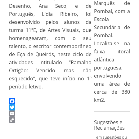
Marquês de
Desenho, Ana Seco, e de
Pombal, com a
Português, Lídia Ribeiro, foi
Escola
desenvolvido pelos alunos da
Secundária de
turma 11ºE, de Artes Visuais, que
Pombal.
homenagearam, com o seu
Localiza-se na
talento, o escritor contemporâneo
faixa litoral
de Eça de Queirós, neste ciclo de
atlântica
atividades intitulado “Ramalho
portuguesa,
Ortigão: Vencido mas não
envolvendo
esquecido”, que teve início no 1º
uma área de
período letivo.
cerca de 380
km2.
Facebook
Twitter
Email
Sugestões e
Copy
Reclamações
Link
Tem sugestões ou