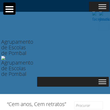
Searc
for:
Agrupamento
de Escolas
de Pombal
“Cem anos, Cem retratos”
Search