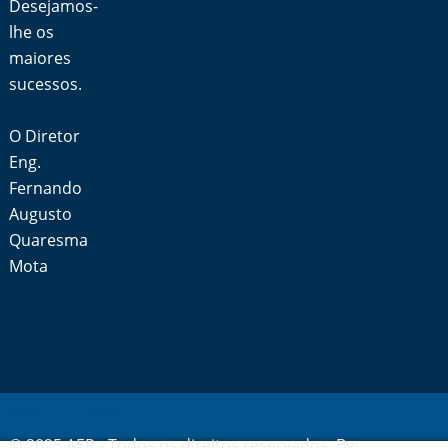
Desejamos-
lhe os
maiores
sucessos.
O Diretor
Eng.
Fernando
Augusto
Quaresma
Mota
Política de Privacidade
Livro de Reclamações
© 2025 AEP - Todos os direitos reservados. By: