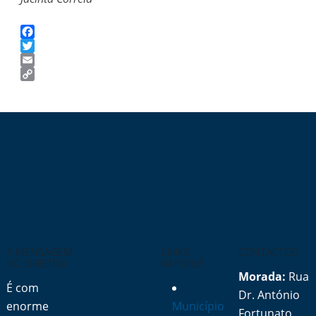
Facebook
Twitter
Email
Copy
Link
A MENSAGEM
LINKS
CONTACTOS
DO DIRETOR
RÁPIDOS
Morada:
Rua
É com
Dr. António
enorme
Município
Fortunato