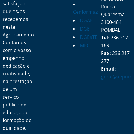
satisfação
Rocha
que os/as
Cenformaz
Quaresma
recebemos
DGAE
3100-484
neste
DGE
POMBAL
Agrupamento.
DGEsTE
Tel:
236 212
Contamos
MEC
169
com o vosso
Fax:
236 217
empenho,
277
dedicação e
Email:
criatividade,
geral@aepomb
na prestação
de um
serviço
público de
educação e
formação de
qualidade.