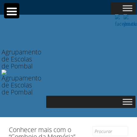
Searc
for:
Agrupamento
de Escolas
de Pombal
Conhecer mais com o
Search
“Comboio da Memória”