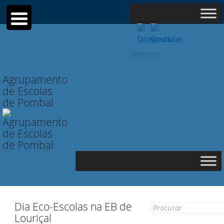
Search
for:
Agrupamento
de Escolas
de Pombal
Dia Eco-Escolas na EB de
Search
Louriçal
for: