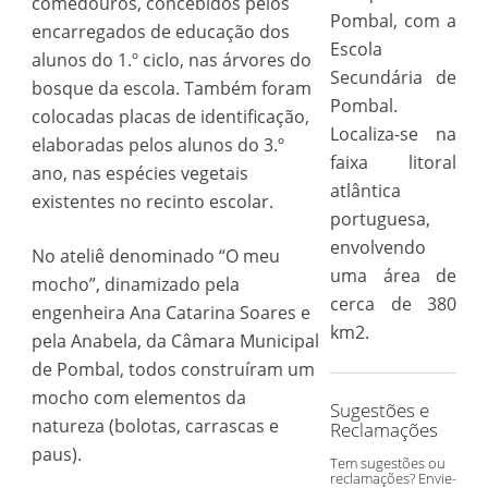
comedouros, concebidos pelos
Pombal, com a
encarregados de educação dos
Escola
alunos do 1.º ciclo, nas árvores do
Secundária de
bosque da escola. Também foram
Pombal.
colocadas placas de identificação,
Localiza-se na
elaboradas pelos alunos do 3.º
faixa litoral
ano, nas espécies vegetais
atlântica
existentes no recinto escolar.
portuguesa,
envolvendo
No ateliê denominado “O meu
uma área de
mocho”, dinamizado pela
cerca de 380
engenheira Ana Catarina Soares e
km2.
pela Anabela, da Câmara Municipal
de Pombal, todos construíram um
mocho com elementos da
Sugestões e
natureza (bolotas, carrascas e
Reclamações
paus).
Tem sugestões ou
reclamações? Envie-