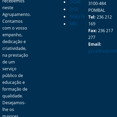
recebemos
DGAE
3100-484
neste
DGE
POMBAL
Agrupamento.
DGEsTE
Tel:
236 212
Contamos
MEC
169
com o vosso
Fax:
236 217
empenho,
277
dedicação e
Email:
criatividade,
geral@aepomb
na prestação
de um
serviço
público de
educação e
formação de
qualidade.
Desejamos-
lhe os
maiores