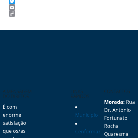
Facebook
Twitter
Email
Copy
Link
A MENSAGEM
LINKS
CONTACTOS
DO DIRETOR
RÁPIDOS
Morada:
Rua
É com
Dr. António
enorme
Município
Fortunato
satisfação
Rocha
que os/as
Cenformaz
Quaresma