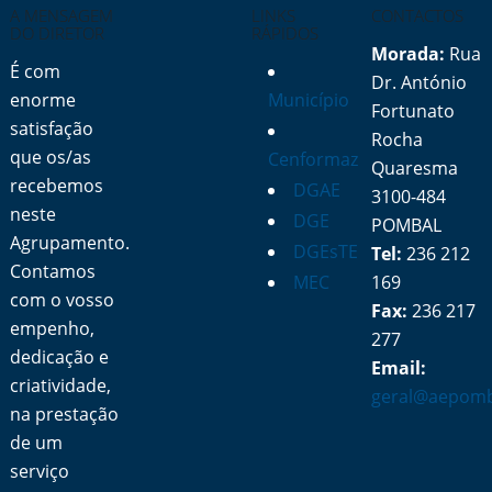
A MENSAGEM
LINKS
CONTACTOS
DO DIRETOR
RÁPIDOS
Morada:
Rua
É com
Dr. António
enorme
Município
Fortunato
satisfação
Rocha
que os/as
Cenformaz
Quaresma
recebemos
DGAE
3100-484
neste
DGE
POMBAL
Agrupamento.
DGEsTE
Tel:
236 212
Contamos
MEC
169
com o vosso
Fax:
236 217
empenho,
277
dedicação e
Email:
criatividade,
geral@aepomb
na prestação
de um
serviço