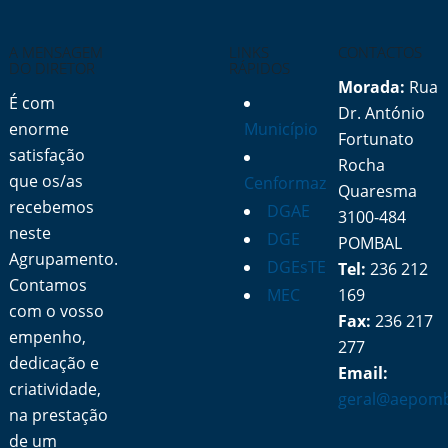
A MENSAGEM
LINKS
CONTACTOS
DO DIRETOR
RÁPIDOS
Morada:
Rua
É com
Dr. António
enorme
Município
Fortunato
satisfação
Rocha
que os/as
Cenformaz
Quaresma
recebemos
DGAE
3100-484
neste
DGE
POMBAL
Agrupamento.
DGEsTE
Tel:
236 212
Contamos
MEC
169
com o vosso
Fax:
236 217
empenho,
277
dedicação e
Email:
criatividade,
geral@aepomb
na prestação
de um