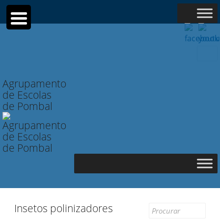
Searc
for:
Agrupamento
de Escolas
de Pombal
Insetos polinizadores
Search