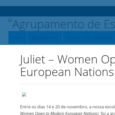
Início
Agrupamento
Alunos e Enc. Educação
Juliet – Women O
European Nation
Entre os dias 14 e 20 de novembro, a nossa esc
Women Open to Modern European Nations),
foi a a