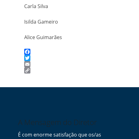
Carla Silva
Isilda Gameiro
Alice Guimarães
Facebook
Twitter
Email
Copy
Link
A Mensagem do Diretor
É com enorme satisfação que os/as