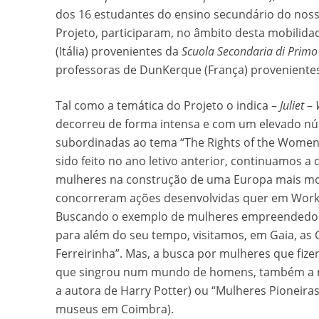
dos 16 estudantes do ensino secundário do nos
Projeto, participaram, no âmbito desta mobilida
(Itália) provenientes da
Scuola Secondaria di Primo
professoras de DunKerque (França) proveniente
Tal como a temática do Projeto o indica –
Juliet
–
decorreu de forma intensa e com um elevado nú
subordinadas ao tema “The Rights of the Women 
sido feito no ano letivo anterior, continuamos a
mulheres na construção de uma Europa mais mode
concorreram ações desenvolvidas quer em Works
Buscando o exemplo de mulheres empreendedoras
para além do seu tempo, visitamos, em Gaia, as C
Ferreirinha”. Mas, a busca por mulheres que fize
que singrou num mundo de homens, também a mag
a autora de Harry Potter) ou “Mulheres Pioneiras
museus em Coimbra).