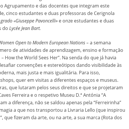
so Agrupamento e das docentes que integram este
de, cinco estudantes e duas professoras de Cerignola
 grado «Giuseppe Pavoncelli»
e onze estudantes e duas
s do
Lycée Jean Bart.
Women Open to Modern European Nations –
a semana
mero de atividades de aprendizagem, ensino e formação
– How the World Sees Her”. Na senda do que já havia
 desafiar convenções e estereótipos dando visibilidade às
rna, mais justa e mais igualitária
.
Para isso,
hops, quer em visitas a diferentes espaços e museus.
, que lutaram pelos seus direitos e que se projetaram
aves Ferreira e o respetivo Museu D.ª Antónia “A
ram a diferença, não se saldou apenas pela “Ferreirinha”
ia a que nos transportou a Livraria Lello (que inspirou
”, que fizeram da arte, ou na arte, a sua marca (Rota dos