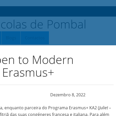
Blogs
Contactos
pen to Modern
s Erasmus+
Dezembro 8, 2022
ola, enquanto parceira do Programa Erasmus+ KA2 (
Juliet –
nfitriã das suas congéneres francesa e italiana. Para além