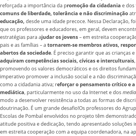
reforçada a importância da p
romoção da cidadania
e dos
comuns de liberdade, tolerância e não discriminação
atr
educação,
desde uma idade precoce. Nessa Declaração, fo
que os professores e educadores, em geral, devem encont
estratégias para a
judar os jovens
– em estreita cooperaçã
pais e as famílias – a
tornarem-se membros ativos, respons
abertos da sociedade
. É preciso garantir que as crianças e
adquiram competências sociais, cívicas e interculturais
,
promovendo os valores democráticos e os direitos fundame
imperativo promover a inclusão social e a não discriminaç
como a cidadania ativa; r
eforçar o pensamento crítico e a 
mediática
, particularmente no uso da Internet e dos
media
modo a desenvolver resistência a todas as formas de discr
doutrinação. É um grande desafio!
Os professores do Agru
Escolas de Pombal envolvidos no projeto têm demonstrado
atitude positiva e dedicação, tendo apresentado soluções 
em estreita cooperação com a equipa coordenadora, na ap