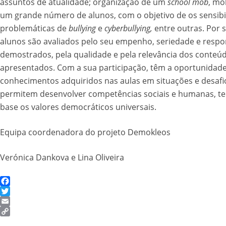
assuntos de atualidade; organização de um
school mob
, mo
um grande número de alunos, com o objetivo de os sensibil
problemáticas de
bullying
e
cyberbullying,
entre outras. Por s
alunos são avaliados pelo seu empenho, seriedade e respo
demostrados, pela qualidade e pela relevância dos conteú
apresentados. Com a sua participação, têm a oportunidade
conhecimentos adquiridos nas aulas em situações e desafi
permitem desenvolver competências sociais e humanas, t
base os valores democráticos universais.
Equipa coordenadora do projeto Demokleos
Verónica Dankova e Lina Oliveira
Facebook
Twitter
Email
Copy