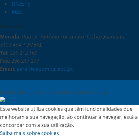
DGEsTE
MEC
Contactos
Morada:
Rua Dr. António Fortunato Rocha Quaresma
3100-484 POMBAL
Tel:
236 212 169
Fax:
236 217 277
Email:
geral@aepombal.edu.pt
Política de Privacidade
Livro de Reclamações
© 2025 AEP - Todos os direitos reservados. By:
Belo Digital
Este website utiliza cookies que têm funcionalidades que
melhoram a sua navegação, ao continuar a navegar, está a
concordar com a sua utilização.
Saiba mais sobre cookies