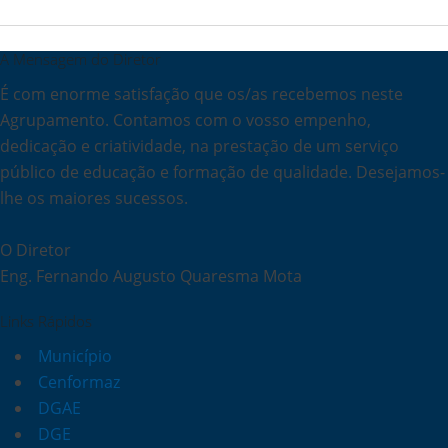
A Mensagem do Diretor
É com enorme satisfação que os/as recebemos neste
Agrupamento. Contamos com o vosso empenho,
dedicação e criatividade, na prestação de um serviço
público de educação e formação de qualidade. Desejamos-
lhe os maiores sucessos.
O Diretor
Eng. Fernando Augusto Quaresma Mota
Links Rápidos
Município
Cenformaz
DGAE
DGE