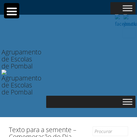
Searc
for:
Agrupamento
de Escolas
de Pombal
Texto para a semente –
Search
Comemoração do Dia