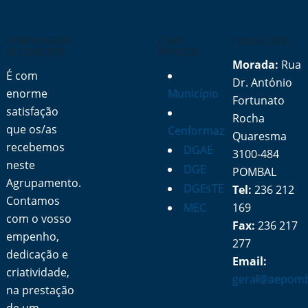
A MENSAGEM
LINKS
CONTACTOS
DO DIRETOR
RÁPIDOS
Morada:
Rua
É com
Dr. António
enorme
Município
Fortunato
satisfação
Rocha
que os/as
Cenformaz
Quaresma
recebemos
DGAE
3100-484
neste
DGE
POMBAL
Agrupamento.
DGEsTE
Tel:
236 212
Contamos
MEC
169
com o vosso
Fax:
236 217
empenho,
277
dedicação e
Email:
criatividade,
geral@aepomb
na prestação