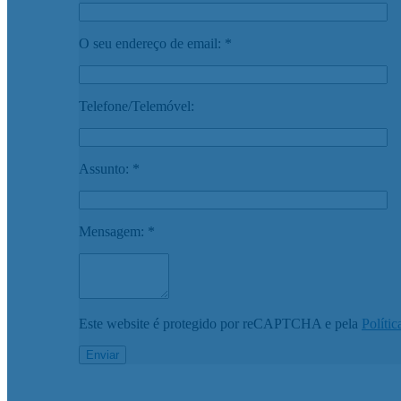
O seu endereço de email: *
Telefone/Telemóvel:
Assunto: *
Mensagem: *
Este website é protegido por reCAPTCHA e pela
Polític