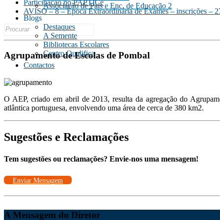
Participação no PAPTICe
Associação de Pais e Enc. de Educação 2
AVISO – 8 – Época Extraordinária de Exames – inscrições – 27
Blogs
Destaques
Search
A Semente
for:
Bibliotecas Escolares
Centro Qualifica
Agrupamento de Escolas de Pombal
Contactos
O AEP, criado em abril de 2013, resulta da agregação do Agrupam
atlântica portuguesa, envolvendo uma área de cerca de 380 km2.
Sugestões e Reclamações
Tem sugestões ou reclamações? Envie-nos uma mensagem!
Enviar Mensagem
A Mensagem do Diretor