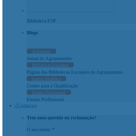
Biblioteca ESP
Blogs
A Semente
Jornal do Agrupamento
Bibliotecas Escolares
Página das Bibliotecas Escolares do Agrupamento
Centro Qualifica
Centro para a Qualificação
Ensino Profissional
Ensino Profissional
Contactos
Tem uma questão ou reclamação?
O seu nome: *