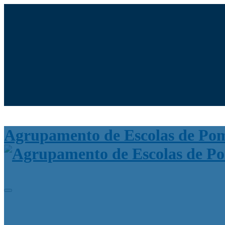
Moodle
SIGE3
eCommunity
Search
for:
Agrupamento de Escolas de Po