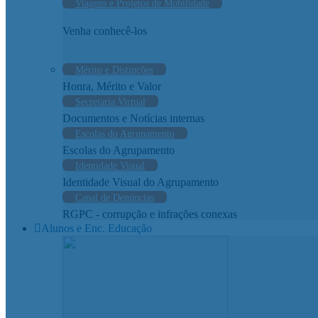
Viagens e Projetos de Mobilidade
Venha conhecê-los
Mérito e Distinções
Honra, Mérito e Valor
Secretaria Virtual
Documentos e Notícias internas
Escolas do Agrupamento
Escolas do Agrupamento
Identidade Visual
Identidade Visual do Agrupamento
Canal de Denúncias
RGPC - corrupção e infrações conexas
Alunos e Enc. Educação