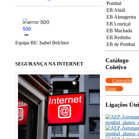
Pombal
EB Abiúl
EB Almagreira
EB Louriçal
EB Machada
EB Redinha
Equipa BE: Isabel Belchior
EB de Pombal
Catálogo
SEGURANÇA NA INTERNET
Coletivo
Consulte
Aqui
Ligações Útei