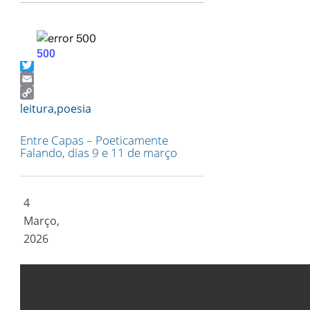
Facebook
Twitter
Email
Copy
leitura
,
poesia
Link
Entre Capas – Poeticamente
Falando, dias 9 e 11 de março
4
Março,
2026