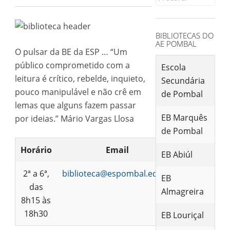
for:
BIBLIOTECAS DO
AE POMBAL
O pulsar da BE da ESP … “Um
público comprometido com a
Escola
leitura é crítico, rebelde, inquieto,
Secundária
pouco manipulável e não crê em
de Pombal
lemas que alguns fazem passar
EB Marquês
por ideias.” Mário Vargas Llosa
de Pombal
Horário
Email
EB Abiúl
2ª a 6ª,
biblioteca@espombal.edu.pt
EB
das
Almagreira
8h15 às
18h30
EB Louriçal