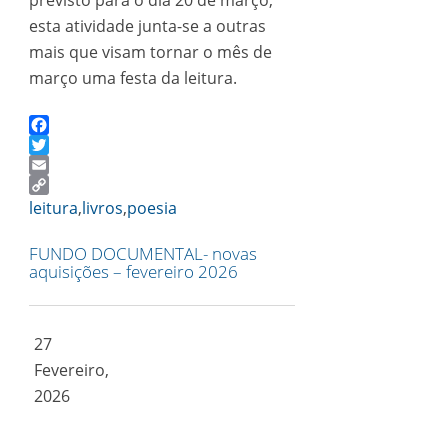
previsto para o dia 20 de março,
esta atividade junta-se a outras
mais que visam tornar o mês de
março uma festa da leitura.
Facebook
Twitter
Email
Copy
leitura
,
livros
,
poesia
Link
FUNDO DOCUMENTAL- novas
aquisições – fevereiro 2026
27
Fevereiro,
2026