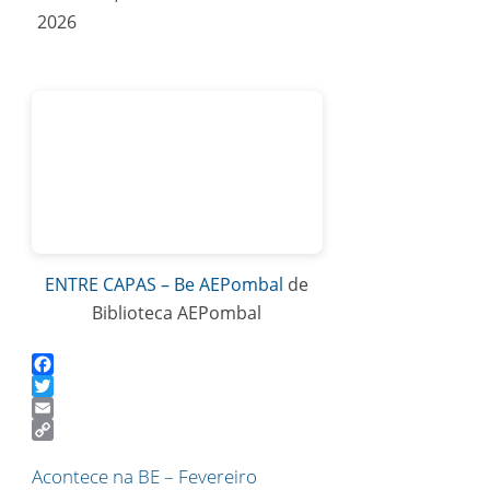
2026
ENTRE CAPAS – Be AEPombal
de
Biblioteca AEPombal
Facebook
Twitter
Email
Copy
Link
Acontece na BE – Fevereiro