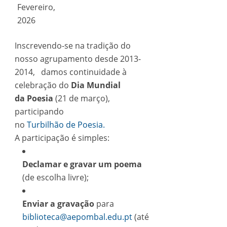
Fevereiro,
2026
Inscrevendo-se na tradição do
nosso agrupamento
de
sde 2013-
2014, damos continuidade à
celebração do
Dia Mundial
da
Poesia
(21
de
março),
participando
no
Turbilhão
de
Poesia.
A participação é simples:
De
clamar e gravar um poema
(de escolha livre);
Enviar a gravação
para
biblioteca@aepombal.edu.pt
(até