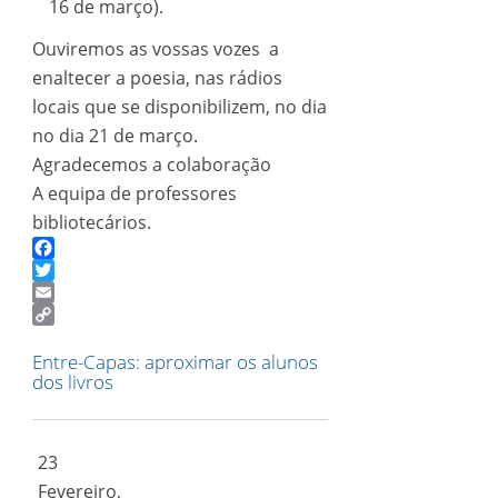
16
de
março).
Ouviremos as vossas vozes a
enaltecer a poesia, nas rádios
locais que se disponibilizem, no dia
no dia 21
de
março.
Agradecemos a colaboração
A equipa de professores
bibliotecários.
Facebook
Twitter
Email
Copy
Link
Entre-Capas: aproximar os alunos
dos livros
23
Fevereiro,