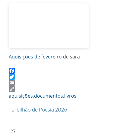
Aquisições de fevereiro
de sara
Facebook
Twitter
Email
Copy
aquisições
,
documentos
,
livros
Link
Turbilhão de Poesia 2026
27