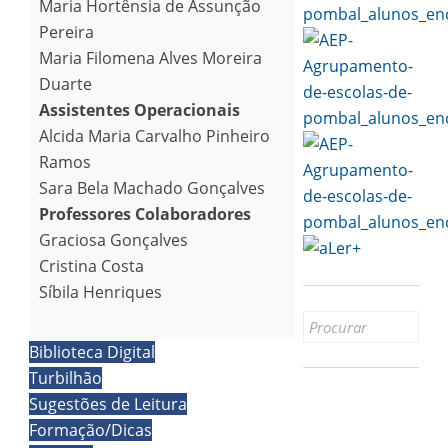
Maria Hortênsia de Assunção
Pereira
Maria Filomena Alves Moreira
Duarte
Assistentes Operacionais
Alcida Maria Carvalho Pinheiro
Ramos
Sara Bela Machado Gonçalves
Professores Colaboradores
Graciosa Gonçalves
Cristina Costa
Síbila Henriques
Search
for:
Biblioteca Digital
Turbilhão
Sugestões de Leitura
Formação/Dicas