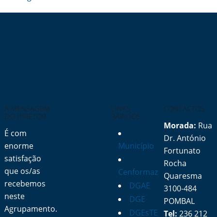
artigos
A MENSAGEM
LINKS
CONTACTOS
DO DIRETOR
RÁPIDOS
Morada:
Rua
É com
Dr. António
enorme
Município
Fortunato
satisfação
Rocha
que os/as
Cenformaz
Quaresma
recebemos
DGAE
3100-484
neste
DGE
POMBAL
Agrupamento.
DGEsTE
Tel:
236 212