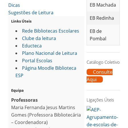
EB Machada
Dicas
Sugestões de Leitura
EB Redinha
Links Úteis
Rede Bibliotecas Escolares
EB de
Clube da leitura
Pombal
Educteca
Plano Nacional de Leitura
Portal Escolas
Catálogo Coletivo
Página Moodle Biblioteca
Consulte
ESP
Aqui
Equipa
Professoras
Ligações Úteis
Maria Fernanda Jesus Martins
Gomes (Professora Bibliotecária
– Coordenadora)