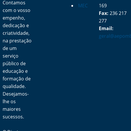
Contamos
MEC
169
com o vosso
Fax:
236 217
empenho,
277
dedicação e
Email:
criatividade,
geral@aepomb
na prestação
de um
serviço
público de
educação e
formação de
qualidade.
Desejamos-
lhe os
maiores
sucessos.