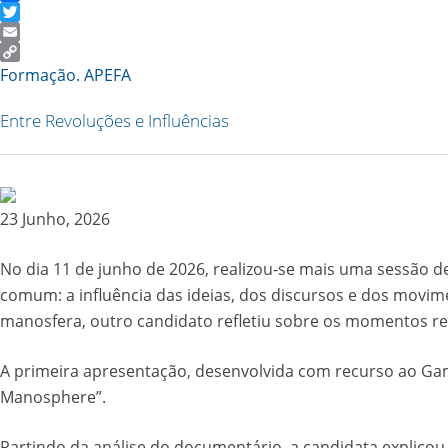
Facebook
Twitter
Email
Copy
Formação. APEFA
Link
Entre Revoluções e Influências
23 Junho, 2026
No dia 11 de junho de 2026, realizou-se mais uma sessão d
comum: a influência das ideias, dos discursos e dos movi
manosfera, outro candidato refletiu sobre os momentos re
A primeira apresentação, desenvolvida com recurso ao Gamm
Manosphere”.
Partindo da análise do documentário, a candidata explico