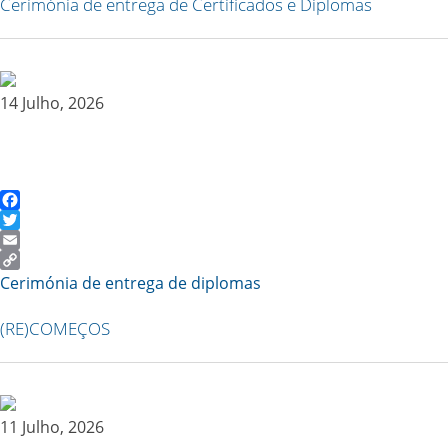
Cerimónia de entrega de Certificados e Diplomas
14 Julho, 2026
Facebook
Twitter
Email
Copy
Cerimónia de entrega de diplomas
Link
(RE)COMEÇOS
11 Julho, 2026