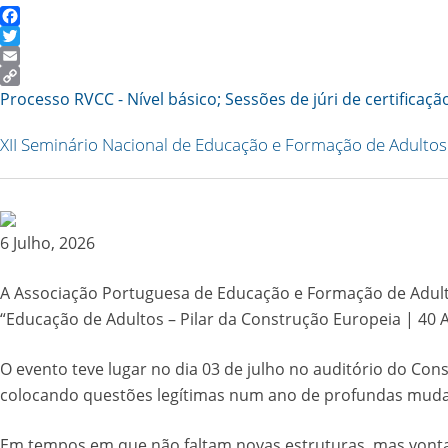
Facebook
Twitter
Email
Copy
Processo RVCC - Nível básico; Sessões de júri de certificaçã
Link
XII Seminário Nacional de Educação e Formação de Adultos
6 Julho, 2026
A Associação Portuguesa de Educação e Formação de Adultos
“Educação de Adultos – Pilar da Construção Europeia | 40 
O evento teve lugar no dia 03 de julho no auditório do Co
colocando questões legítimas num ano de profundas muda
Em tempos em que não faltam novas estruturas, mas vonta