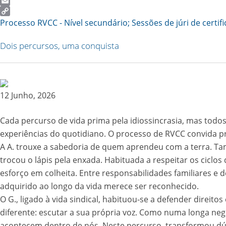
Twitter
Email
Copy
Processo RVCC - Nível secundário; Sessões de júri de certif
Link
Dois percursos, uma conquista
12 Junho, 2026
Cada percurso de vida prima pela idiossincrasia, mas tod
experiências do quotidiano. O processo de RVCC convida pr
A A. trouxe a sabedoria de quem aprendeu com a terra. Ta
trocou o lápis pela enxada. Habituada a respeitar os cicl
esforço em colheita. Entre responsabilidades familiares e
adquirido ao longo da vida merece ser reconhecido.
O G., ligado à vida sindical, habituou-se a defender direi
diferente: escutar a sua própria voz. Como numa longa nego
acontecem dentro de nós. Neste percurso, transformou dú