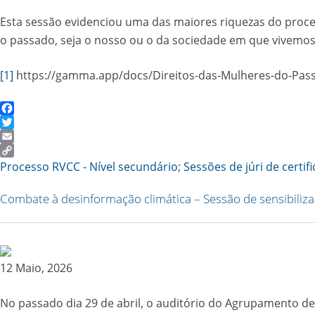
Esta sessão evidenciou uma das maiores riquezas do proc
o passado, seja o nosso ou o da sociedade em que vivemos,
[1]
https://gamma.app/docs/Direitos-das-Mulheres-do-Pas
Facebook
Twitter
Email
Copy
Processo RVCC - Nível secundário; Sessões de júri de certif
Link
Combate à desinformação climática – Sessão de sensibiliz
12 Maio, 2026
No passado dia 29 de abril, o auditório do Agrupamento de