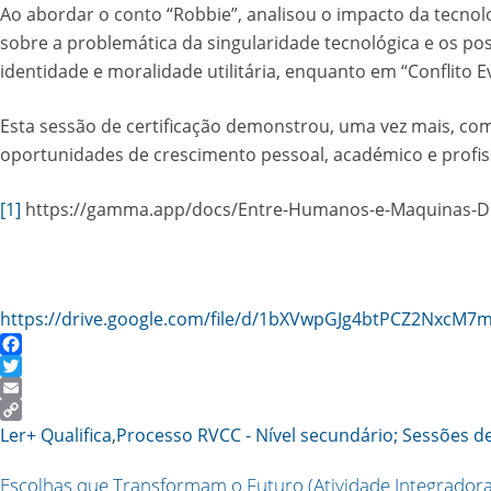
Ao abordar o conto “Robbie”, analisou o impacto da tecnolo
sobre a problemática da singularidade tecnológica e os poss
identidade e moralidade utilitária, enquanto em “Conflito Evi
Esta sessão de certificação demonstrou, uma vez mais, com
oportunidades de crescimento pessoal, académico e profis
[1]
https://gamma.app/docs/Entre-Humanos-e-Maquinas-Di
https://drive.google.com/file/d/1bXVwpGJg4btPCZ2NxcM
Facebook
Twitter
Email
Copy
Ler+ Qualifica
,
Processo RVCC - Nível secundário; Sessões de 
Link
Escolhas que Transformam o Futuro (Atividade Integradora