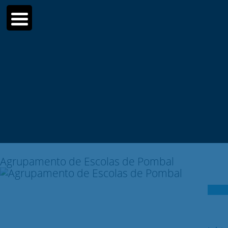
Moodle
SIGE3
eCommunity
Search for:
Agrupamento de Escolas de Pombal