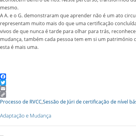
mesmo.
A A. e o G. demonstraram que aprender não é um ato circun
representam muito mais do que uma certificação concluída
vivos de que nunca é tarde para olhar para trás, reconhece
mudança, também cada pessoa tem em si um património de s
esta é mais uma.
Facebook
Twitter
Email
Copy
Processo de RVCC
,
Sessão de Júri de certificação de nível bá
Link
Adaptação e Mudança