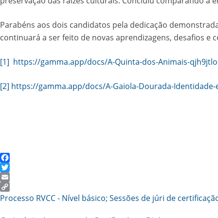
preservação das raízes culturais. Concluiu comparando a e
Parabéns aos dois candidatos pela dedicação demonstrada
continuará a ser feito de novas aprendizagens, desafios e 
[1]
https://gamma.app/docs/A-Quinta-dos-Animais-qjh9jtl
[2]
https://gamma.app/docs/A-Gaiola-Dourada-Identidade-e
Facebook
Twitter
Email
Copy
Processo RVCC - Nível básico; Sessões de júri de certificaçã
Link