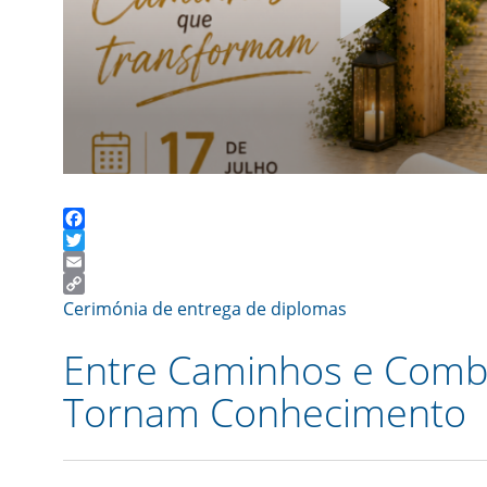
Facebook
Twitter
Email
Copy
Cerimónia de entrega de diplomas
Link
Entre Caminhos e Comba
Tornam Conhecimento