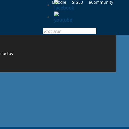
Moodle
SIGE3
eCommunity
Search
for:
ntactos