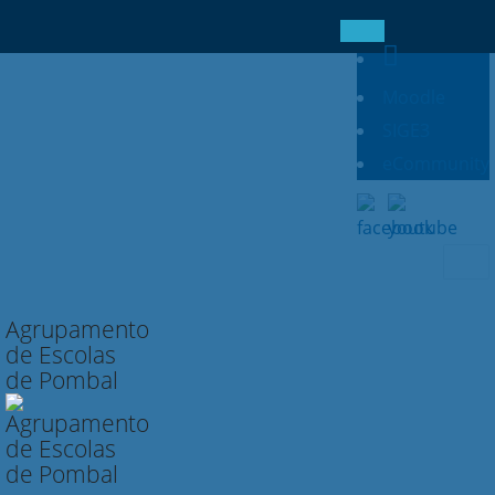
Moodle
SIGE3
eCommunity
Searc
for:
Agrupamento
de Escolas
de Pombal