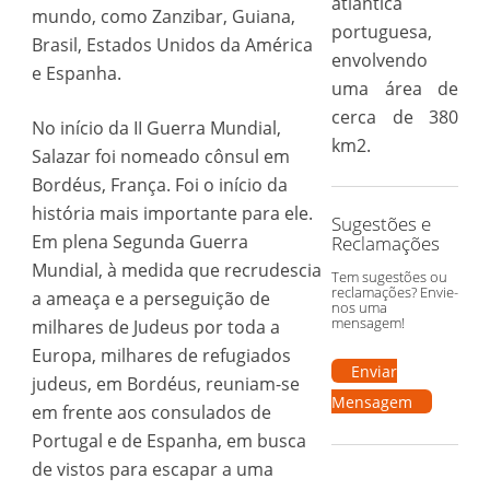
atlântica
mundo, como Zanzibar, Guiana,
portuguesa,
Brasil, Estados Unidos da América
envolvendo
e Espanha.
uma área de
cerca de 380
No início da II Guerra Mundial,
km2.
Salazar foi nomeado cônsul em
Bordéus, França. Foi o início da
história mais importante para ele.
Sugestões e
Em plena Segunda Guerra
Reclamações
Mundial, à medida que recrudescia
Tem sugestões ou
reclamações? Envie-
a ameaça e a perseguição de
nos uma
mensagem!
milhares de Judeus por toda a
Europa, milhares de refugiados
Enviar
judeus, em Bordéus, reuniam-se
Mensagem
em frente aos consulados de
Portugal e de Espanha, em busca
de vistos para escapar a uma