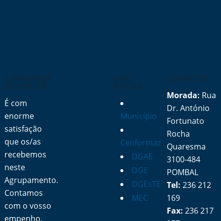
A MENSAGEM
LINKS
CONTACTOS
DO DIRETOR
RÁPIDOS
Morada:
Rua
É com
Dr. António
enorme
Município
Fortunato
satisfação
Rocha
que os/as
Cenformaz
Quaresma
recebemos
DGAE
3100-484
neste
DGE
POMBAL
Agrupamento.
DGEsTE
Tel:
236 212
Contamos
MEC
169
com o vosso
Fax:
236 217
empenho,