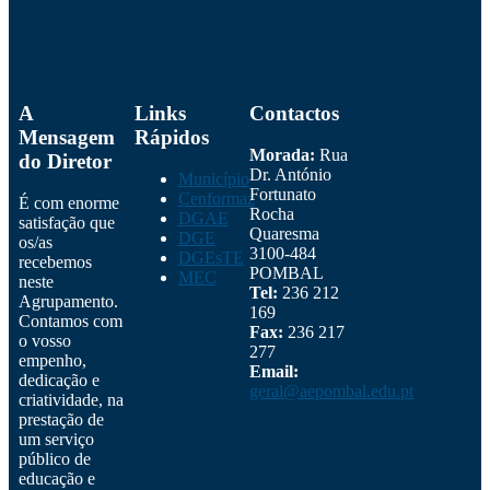
A
Links
Contactos
Mensagem
Rápidos
Morada:
Rua
do Diretor
Dr. António
Município
Fortunato
Cenformaz
É com enorme
Rocha
DGAE
satisfação que
Quaresma
DGE
os/as
3100-484
DGEsTE
recebemos
POMBAL
MEC
neste
Tel:
236 212
Agrupamento.
169
Contamos com
Fax:
236 217
o vosso
277
empenho,
Email:
dedicação e
geral@aepombal.edu.pt
criatividade, na
prestação de
um serviço
público de
educação e