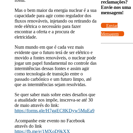
fóssil.
reclamações?
Envie-nos uma
Mas o bem maior da energia nuclear é a sua
mensagem!
capacidade para agir como regulador dos
fluxos renováveis, injetando ou retirando da
Enviar
rede elétrica o necessário para fazer
encontrar a oferta e a procura de
Mensagem
eletricidade.
Num mundo em que é cada vez mais
evidente que o futuro terá de ser elétrico e
movido a fontes renováveis, o nuclear pode
jogar um papel fundamental no controle das
intermitências dessas fontes e assim agir
como tecnologia de transição entre o
passado carbónico e um futuro limpo, até
que as intermitências sejam resolvidas.
Se quer saber mais sobre estes desafios que
a atualidade nos impõe, inscreva-se até 30
de maio através do link:
https://forms.gle/H7ggEC8KDyw5MuEa9
Acompanhe este evento no Facebook
através do link
https://fb.me/e/1MXoD9kXX