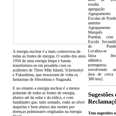
resulta 
agregação 
Agrupamento 
Escolas de Pomb
anterior
Agrupamento
Marquês 
Pombal, com
Escola Secundá
de Pomba
Localiza-se 
A energia nuclear é a mais controversa de
faixa litor
todas as fontes de energia. O sonho dos anos
atlântica
1950 de uma energia limpa e barata
portuguesa,
transformou-se em pesadelo com os
envolvendo u
acidentes de Three Mile Island, Tchernobyl
área de cerca 
e Fukushima, que trouxeram de volta os
380 km2.
fantasmas de Hiroshima e Nagasaki.
E no entanto a energia nuclear é a menos
poluente de todas as fontes de energia,
Sugestões 
abaixo até da solar e da eólica, e com
Reclamaç
fatalidades que, tudo somado, estão ao nível
daquelas e bem abaixo das mortes por
doenças pulmonares originadas na energia
Tem sugestões 