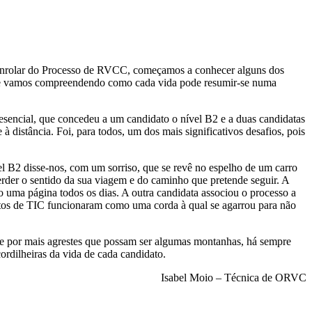
esenrolar do Processo de RVCC, começamos a conhecer alguns dos
 que vamos compreendendo como cada vida pode resumir-se numa
presencial, que concedeu a um candidato o nível B2 e a duas candidatas
distância. Foi, para todos, um dos mais significativos desafios, pois
el B2 disse-nos, com um sorriso, que se revê no espelho de um carro
der o sentido da sua viagem e do caminho que pretende seguir. A
do uma página todos os dias. A outra candidata associou o processo a
ntos de TIC funcionaram como uma corda à qual se agarrou para não
e por mais agrestes que possam ser algumas montanhas, há sempre
cordilheiras da vida de cada candidato.
Isabel Moio – Técnica de ORVC