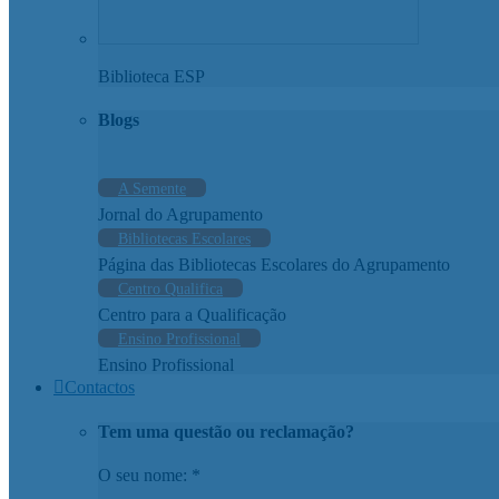
Biblioteca ESP
Blogs
A Semente
Jornal do Agrupamento
Bibliotecas Escolares
Página das Bibliotecas Escolares do Agrupamento
Centro Qualifica
Centro para a Qualificação
Ensino Profissional
Ensino Profissional
Contactos
Tem uma questão ou reclamação?
O seu nome: *