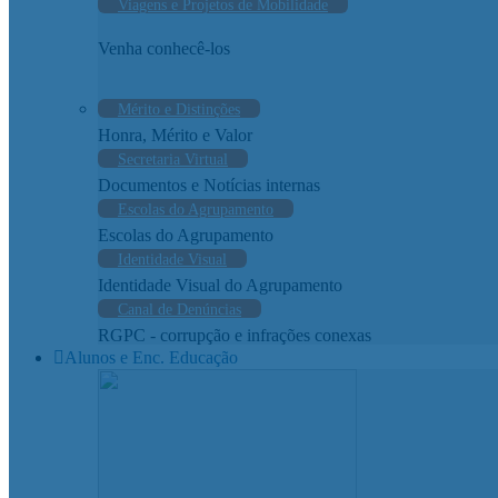
Viagens e Projetos de Mobilidade
Venha conhecê-los
Mérito e Distinções
Honra, Mérito e Valor
Secretaria Virtual
Documentos e Notícias internas
Escolas do Agrupamento
Escolas do Agrupamento
Identidade Visual
Identidade Visual do Agrupamento
Canal de Denúncias
RGPC - corrupção e infrações conexas
Alunos e Enc. Educação