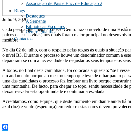
Associação de Pais e Enc. de Educação 2
Blogs
Destaques
Julho 9, 2020
A Semente
Bibliotecas Escolares
Cada pessoa que chega ao nosso Centro traz o novelo de uma Histór
Centro Qualifica
palcos das suas vidas, nos quais foram o ator principal no desenvo
Contactos
metáfora.
No dia 02 de julho, com o respeito pelas regras às quais a situação p
o nível B3. Durante o processo houve um denominador comum a estes tr
depararam-se com a necessidade de reajustar os seus tempos e os seu
A todos, no final desta caminhada, foi colocada a questão: “se tives
em andamento porque ao mesmo tempo que teve de olhar para o passad
uma das candidatas o processo faz lembrar um livro porque construir o 
uma montanha. De facto, para chegar ao topo, sentiu necessidade de 
deixar resvalar esta oportunidade e continuar a escalada.
Acreditamos, como Equipa, que deste momento em diante ainda há mui
azul (luz) e verde (esperança) em redor e estas cores devem prevalecer