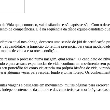
ia de Vida que, connosco, vai desfiando sessão após sessão. Com o d
lvimento de competências. E é na sequência da díade equipa-candidato
andémica atual nos obriga, decorreu uma sessão de júri de certificação 
ês candidatos: a transição do regime presencial para uma modalidade à 
s modos de vida a esta nova condição.
se de resumir o processo numa imagem, qual seria?”. O candidato do Nív
o e para as suas experiências de vida, continua em movimento sem per
seu portefólio foi como viajar pela sua própria história de vida, viran
parar algumas vezes para respirar fundo e tomar fôlego. Os conhecime
tas viagens e paisagens em movimento, muitas páginas para escrever 
, independentemente da altitude e das características morfológicas das 