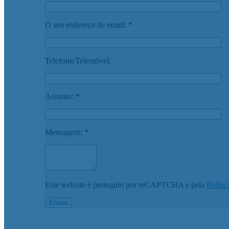
O seu endereço de email: *
Telefone/Telemóvel:
Assunto: *
Mensagem: *
Este website é protegido por reCAPTCHA e pela
Polític