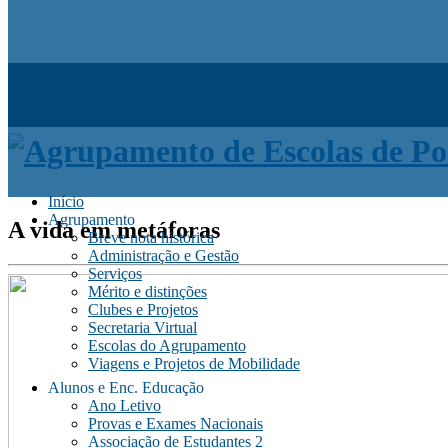
Início
Agrupamento
A vida em metáforas
Breve nota histórica
Administração e Gestão
Serviços
Mérito e distinções
Clubes e Projetos
Secretaria Virtual
Escolas do Agrupamento
Viagens e Projetos de Mobilidade
Alunos e Enc. Educação
Ano Letivo
Provas e Exames Nacionais
Associação de Estudantes 2