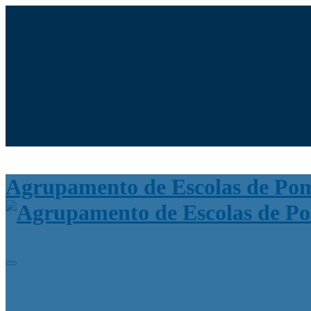
Moodle
SIGE3
eCommunity
Search
for:
Agrupamento de Escolas de Po