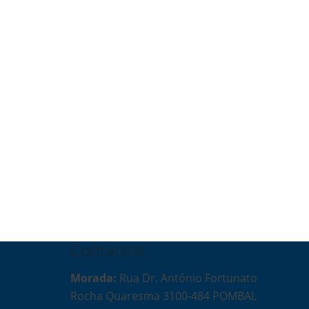
Contactos
Morada:
Rua Dr. António Fortunato
Rocha Quaresma 3100-484 POMBAL