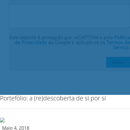
Este website é protegido por reCAPTCHA e pela
Política
de Privacidade
da Google e aplicam-se os
Termos de
Serviço
.
Portefólio: a (re)descoberta de si por si
Maio 4, 2018