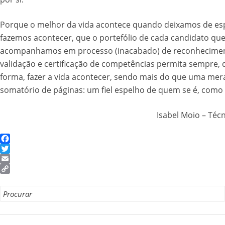
Porque o melhor da vida acontece quando deixamos de es
fazemos acontecer, que o portefólio de cada candidato qu
acompanhamos em processo (inacabado) de reconhecime
validação e certificação de competências permita sempre,
forma, fazer a vida acontecer, sendo mais do que uma mer
somatório de páginas: um fiel espelho de quem se é, como
Isabel Moio – Téc
Facebook
Twitter
Email
Copy
Link
Search
for: