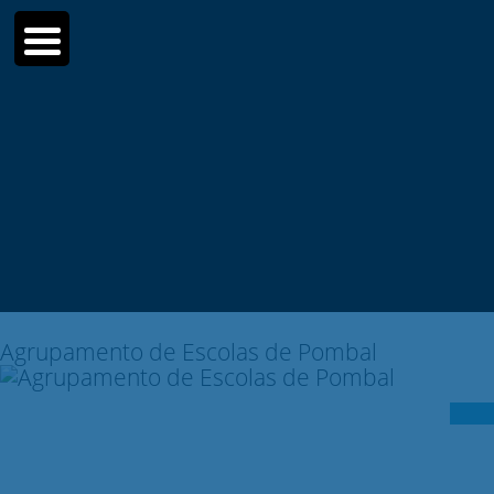
Moodle
SIGE3
eCommunity
Sear
for:
Agrupamento de Escolas de Pombal