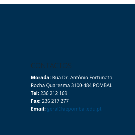
CONTACTOS
Morada:
Rua Dr. António Fortunato
Rocha Quaresma 3100-484 POMBAL
Tel:
236 212 169
Fax:
236 217 277
Email:
geral@aepombal.edu.pt