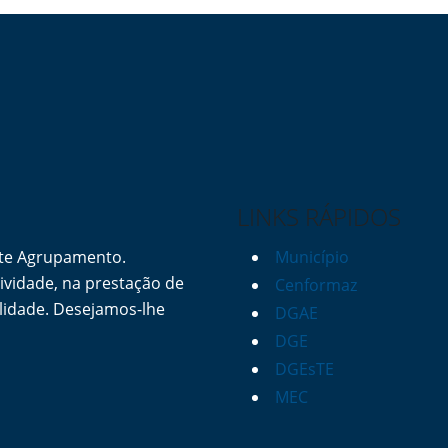
LINKS RÁPIDOS
ste Agrupamento.
Município
vidade, na prestação de
Cenformaz
lidade. Desejamos-lhe
DGAE
DGE
DGEsTE
MEC