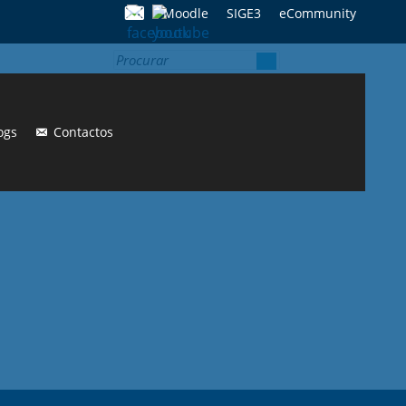
Moodle
SIGE3
eCommunity
Search for:
ogs
Contactos