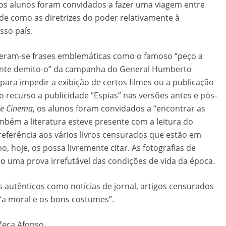
 os alunos foram convidados a fazer uma viagem entre
 de como as diretrizes do poder relativamente à
sso país.
, leram-se frases emblemáticas como o famoso “peço a
mente demito-o” da campanha do General Humberto
para impedir a exibição de certos filmes ou a publicação
ecurso a publicidade “Espias” nas versões antes e pós-
de Cinema
, os alunos foram convidados a “encontrar as
ambém a literatura esteve presente com a leitura do
referência aos vários livros censurados que estão em
o, hoje, os possa livremente citar. As fotografias de
uma prova irrefutável das condições de vida da época.
autênticos como notícias de jornal, artigos censurados
“a moral e os bons costumes”.
Zeca Afonso.