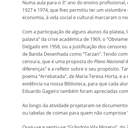
Numa aula para o 3º ano do ensino profissional,
1927 e 1974, que lhes permitiu ter um vislumbre
economia, à vida social e cultural marcaram o no
Com a participação de alguns alunos da plateia
palavra” da crise académica de 1969, o “Obvia
Delgado em 1958, ou a justificação dos censores 
de Banda Desenhada como “Tarzan”. Tendo como r
censura, que é uma proposta do
Plano Nacional 
diferenças” e a refletir sobre o seu propósito. T
poema “Arrebatada”, de Maria Teresa Horta, e a 
evidência na nossa Biblioteca, para que cada alun
Eduardo Gageiro também foram apreciadas como 
Ao longo da atividade projetaram-se documentos 
ou tabelas de coimas para quem não cumprisse 
Ouviu-se e sentiu-se “Grândola Vila Morena”, do 