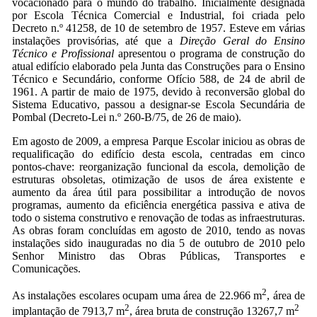
vocacionado para o mundo do trabalho. Inicialmente designada
por Escola Técnica Comercial e Industrial, foi criada pelo
Decreto n.º 41258, de 10 de setembro de 1957. Esteve em várias
instalações provisórias, até que a
Direção Geral do Ensino
Técnico e Profissional
apresentou o programa de construção do
atual edifício elaborado pela Junta das Construções para o Ensino
Técnico e Secundário, conforme Ofício 588, de 24 de abril de
1961. A partir de maio de 1975, devido à reconversão global do
Sistema Educativo, passou a designar‑se Escola Secundária de
Pombal (Decreto-Lei n.º 260-B/75, de 26 de maio).
Em agosto de 2009, a empresa Parque Escolar iniciou as obras de
requalificação do edifício desta escola, centradas em cinco
pontos-chave: reorganização funcional da escola, demolição de
estruturas obsoletas, otimização de usos de área existente e
aumento da área útil para possibilitar a introdução de novos
programas, aumento da eficiência energética passiva e ativa de
todo o sistema construtivo e renovação de todas as infraestruturas.
As obras foram concluídas em agosto de 2010, tendo as novas
instalações sido inauguradas no dia 5 de outubro de 2010 pelo
Senhor Ministro das Obras Públicas, Transportes e
Comunicações.
2
As instalações escolares ocupam uma área de 22.966 m
, área de
2
2
implantação de 7913,7 m
, área bruta de construção 13267,7 m