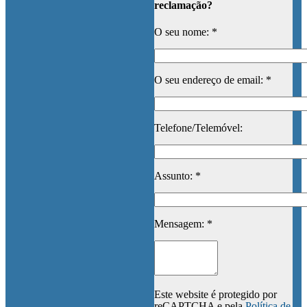
reclamação?
O seu nome: *
O seu endereço de email: *
Telefone/Telemóvel:
Assunto: *
Mensagem: *
Este website é protegido por
reCAPTCHA e pela
Política de