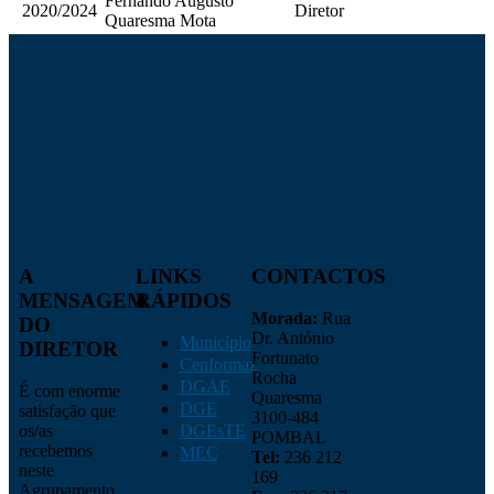
Fernando Augusto
2020/2024
Diretor
Quaresma Mota
A
LINKS
CONTACTOS
MENSAGEM
RÁPIDOS
Morada:
Rua
DO
Dr. António
Município
DIRETOR
Fortunato
Cenformaz
Rocha
DGAE
É com enorme
Quaresma
DGE
satisfação que
3100-484
os/as
DGEsTE
POMBAL
recebemos
MEC
Tel:
236 212
neste
169
Agrupamento.