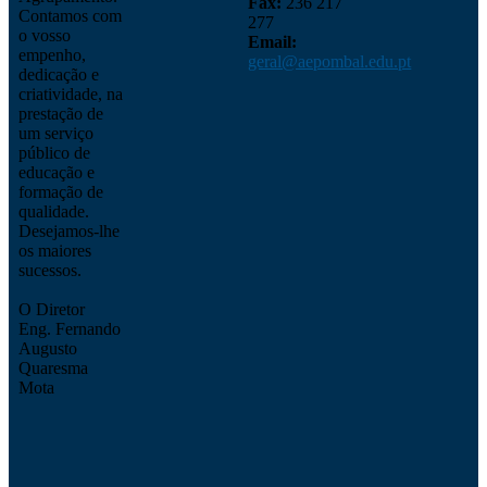
Fax:
236 217
Contamos com
277
o vosso
Email:
empenho,
geral@aepombal.edu.pt
dedicação e
criatividade, na
prestação de
um serviço
público de
educação e
formação de
qualidade.
Desejamos-lhe
os maiores
sucessos.
O Diretor
Eng. Fernando
Augusto
Quaresma
Mota