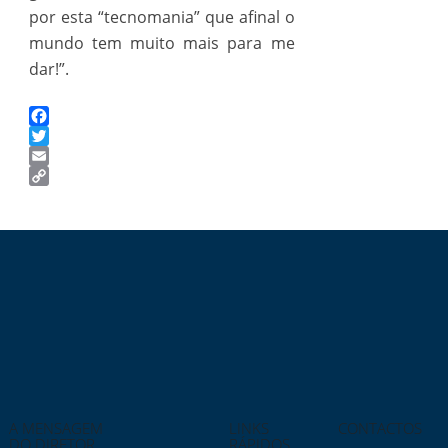
por esta “tecnomania” que afinal o
mundo tem muito mais para me
dar!”.
Facebook
Twitter
Email
Copy
Link
A MENSAGEM
LINKS
CONTACTOS
DO DIRETOR
RÁPIDOS