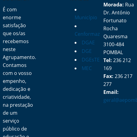
Morada:
Rua
É com
Dr. António
enorme
Município
Fortunato
satisfação
Rocha
que os/as
Cenformaz
Quaresma
recebemos
DGAE
3100-484
neste
DGE
POMBAL
Agrupamento.
DGEsTE
Tel:
236 212
Contamos
MEC
169
com o vosso
Fax:
236 217
empenho,
277
dedicação e
Email:
criatividade,
geral@aepomb
na prestação
de um
serviço
público de
educação e