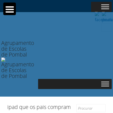
Searc
for:
Agrupamento
de Escolas
de Pombal
ipad que os pais compram
Search