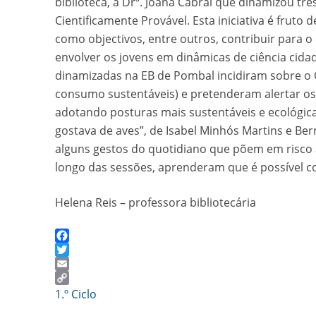
biblioteca, a Drª. Joana Cabral que dinamizou t
Cientificamente Provável. Esta iniciativa é frut
como objectivos, entre outros, contribuir para 
envolver os jovens em dinâmicas de ciência cidad
dinamizadas na EB de Pombal incidiram sobre o 
consumo sustentáveis) e pretenderam alertar os
adotando posturas mais sustentáveis e ecológica
gostava de aves”, de Isabel Minhós Martins e Ber
alguns gestos do quotidiano que põem em risco a
longo das sessões, aprenderam que é possível c
Helena Reis – professora bibliotecária
Facebook
Twitter
Email
Copy
1.º Ciclo
Link