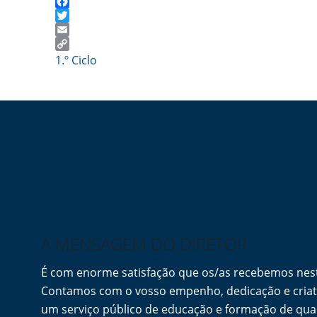
Facebook
Twitter
Email
Copy
1.º Ciclo
Link
A MENSAGEM DO DIRETOR
É com enorme satisfação que os/as recebemos ne
Contamos com o vosso empenho, dedicação e criati
um serviço público de educação e formação de qua