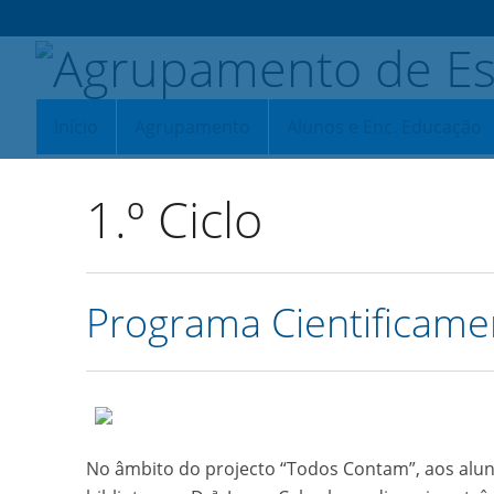
Início
Agrupamento
Alunos e Enc. Educação
1.º Ciclo
Programa Cientificame
No âmbito do projecto “Todos Contam”, aos alun