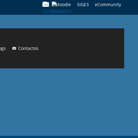
Moodle
SIGE3
eCommunity
Search
for:
ogs
Contactos