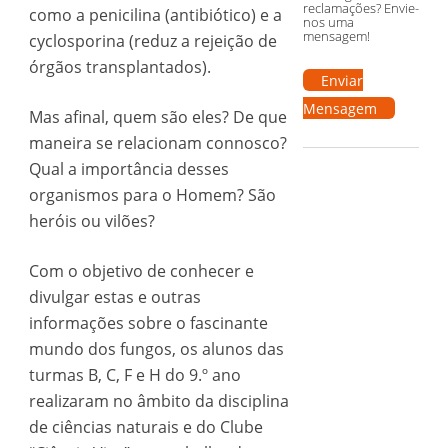
reclamações? Envie-
como a penicilina (antibiótico) e a
nos uma
mensagem!
cyclosporina (reduz a rejeição de
órgãos transplantados).
Enviar
Mensagem
Mas afinal, quem são eles? De que
maneira se relacionam connosco?
Qual a importância desses
organismos para o Homem? São
heróis ou vilões?
Com o objetivo de conhecer e
divulgar estas e outras
informações sobre o fascinante
mundo dos fungos, os alunos das
turmas B, C, F e H do 9.º ano
realizaram no âmbito da disciplina
de ciências naturais e do Clube