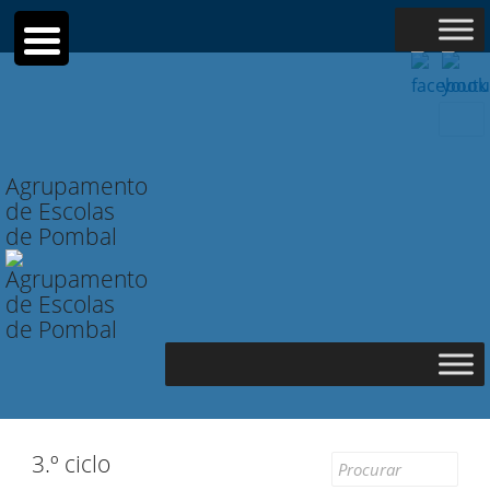
Searc
for:
Agrupamento
de Escolas
de Pombal
3.º ciclo
Search