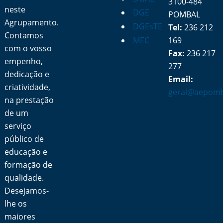
3100-484
neste
DGE
POMBAL
Agrupamento.
DGEsTE
Tel:
236 212
Contamos
MEC
169
com o vosso
Fax:
236 217
empenho,
277
dedicação e
Email:
criatividade,
geral@aepomb
na prestação
de um
serviço
público de
educação e
formação de
qualidade.
Desejamos-
lhe os
maiores