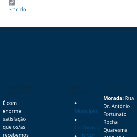
Email
Copy
3.º ciclo
Link
A MENSAGEM
LINKS
CONTACTOS
DO DIRETOR
RÁPIDOS
Morada:
Rua
É com
Dr. António
enorme
Município
Fortunato
satisfação
Rocha
que os/as
Cenformaz
Quaresma
recebemos
DGAE