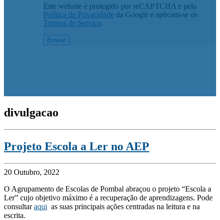
Este website é protegido por reCAPTCHA e pela
Política de Privacidade
da Google e aplicam-se os
Termos de Serviço
.
divulgacao
Projeto Escola a Ler no AEP
20 Outubro, 2022
O Agrupamento de Escolas de Pombal abraçou o projeto “Escola a
Ler” cujo objetivo máximo é a recuperação de aprendizagens. Pode
consultar
aqui
as suas principais ações centradas na leitura e na
escrita.