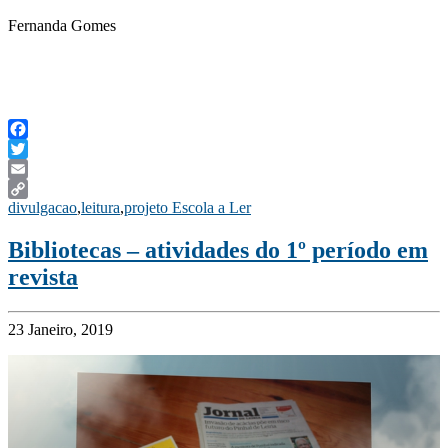
Fernanda Gomes
Facebook
Twitter
Email
divulgacao
,
leitura
,
projeto Escola a Ler
Copy
Link
Bibliotecas – atividades do 1º período em
revista
23 Janeiro, 2019