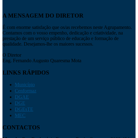
A MENSAGEM DO DIRETOR
É com enorme satisfação que os/as recebemos neste Agrupamento.
Contamos com o vosso empenho, dedicação e criatividade, na
prestação de um serviço público de educação e formação de
qualidade. Desejamos-lhe os maiores sucessos.
O Diretor
Eng. Fernando Augusto Quaresma Mota
LINKS RÁPIDOS
Município
Cenformaz
DGAE
DGE
DGEsTE
MEC
CONTACTOS