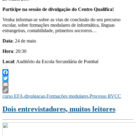
Participe na sessão de divulgação do Centro Qualifica!
Venha informar-se sobre as vias de conclusão do seu percurso
escolar, sobre formações modulares de informática, línguas
estrangeiras, contabilidade, primeiros socrorros…
Data
: 24 de maio
Hora
: 20:30
Local
: Auditório da Escola Secundária de Pombal
Facebook
Twitter
Email
curso EFA
,
divulgacao
,
Formações modulares
,
Processo RVCC
Copy
Link
Dois entrevistadores, muitos leitores