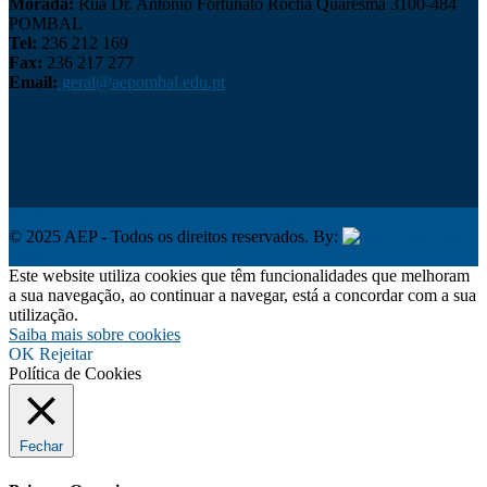
Morada:
Rua Dr. António Fortunato Rocha Quaresma 3100-484
POMBAL
Tel:
236 212 169
Fax:
236 217 277
Email:
geral@aepombal.edu.pt
Política de Privacidade
Livro de Reclamações
© 2025 AEP - Todos os direitos reservados. By:
Belo
Digital
Este website utiliza cookies que têm funcionalidades que melhoram
a sua navegação, ao continuar a navegar, está a concordar com a sua
utilização.
Saiba mais sobre cookies
OK
Rejeitar
Política de Cookies
Fechar