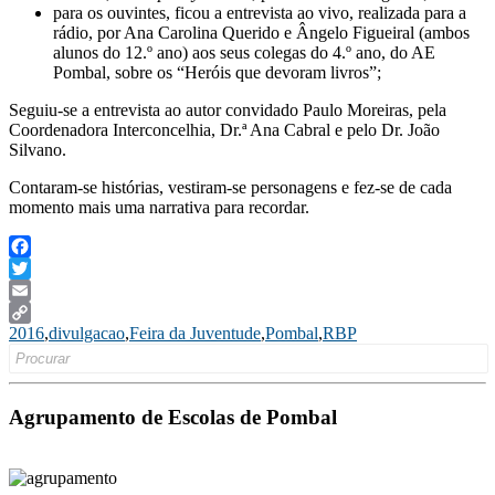
para os ouvintes, ficou a entrevista ao vivo, realizada para a
rádio, por Ana Carolina Querido e Ângelo Figueiral (ambos
alunos do 12.º ano) aos seus colegas do 4.º ano, do AE
Pombal, sobre os “Heróis que devoram livros”;
Seguiu-se a entrevista ao autor convidado Paulo Moreiras, pela
Coordenadora Interconcelhia, Dr.ª Ana Cabral e pelo Dr. João
Silvano.
Contaram-se histórias, vestiram-se personagens e fez-se de cada
momento mais uma narrativa para recordar.
Facebook
Twitter
Email
2016
,
divulgacao
,
Feira da Juventude
,
Pombal
,
RBP
Copy
Search
Link
for:
Agrupamento de Escolas de Pombal