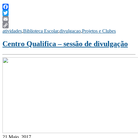
Facebook
Twitter
Email
atividades
,
Biblioteca Escolar
,
divulgacao
,
Projetos e Clubes
Copy
Link
Centro Qualifica – sessão de divulgação
21 Maio, 2017