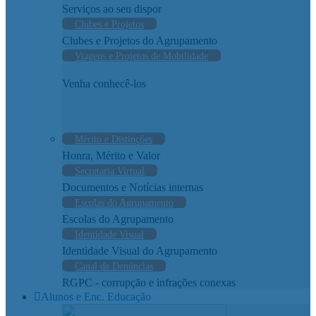
Serviços ao seu dispor
Clubes e Projetos
Clubes e Projetos do Agrupamento
Viagens e Projetos de Mobilidade
Venha conhecê-los
Mérito e Distinções
Honra, Mérito e Valor
Secretaria Virtual
Documentos e Notícias internas
Escolas do Agrupamento
Escolas do Agrupamento
Identidade Visual
Identidade Visual do Agrupamento
Canal de Denúncias
RGPC - corrupção e infrações conexas
Alunos e Enc. Educação