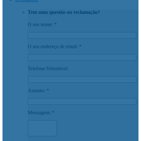
Tem uma questão ou reclamação?
O seu nome: *
O seu endereço de email: *
Telefone/Telemóvel:
Assunto: *
Mensagem: *