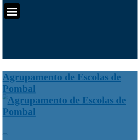
Moodle
SIGE3
eCommunity
▼
▼
Search
for:
▼
Agrupamento de Escolas de
Pombal