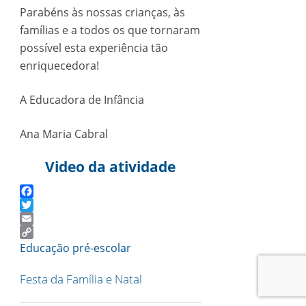
Parabéns às nossas crianças, às
famílias e a todos os que tornaram
possível esta experiência tão
enriquecedora!
A Educadora de Infância
Ana Maria Cabral
Video da atividade
Facebook
Twitter
Email
Copy
Educação pré-escolar
Link
Festa da Família e Natal