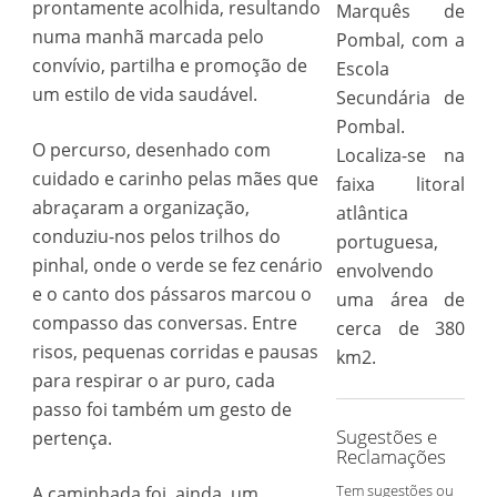
prontamente acolhida, resultando
Marquês de
numa manhã marcada pelo
Pombal, com a
convívio, partilha e promoção de
Escola
um estilo de vida saudável.
Secundária de
Pombal.
O percurso, desenhado com
Localiza-se na
cuidado e carinho pelas mães que
faixa litoral
abraçaram a organização,
atlântica
conduziu-nos pelos trilhos do
portuguesa,
pinhal, onde o verde se fez cenário
envolvendo
e o canto dos pássaros marcou o
uma área de
compasso das conversas. Entre
cerca de 380
risos, pequenas corridas e pausas
km2.
para respirar o ar puro, cada
passo foi também um gesto de
Sugestões e
pertença.
Reclamações
Tem sugestões ou
A caminhada foi, ainda, um