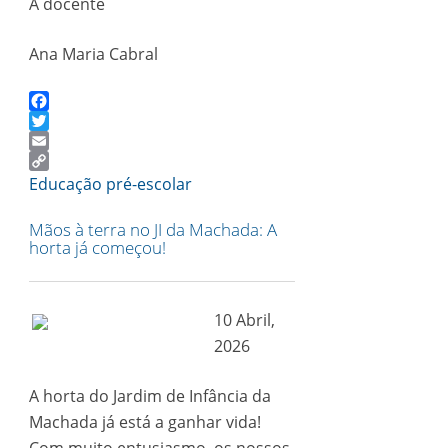
A docente
Ana Maria Cabral
Facebook
Twitter
Email
Copy
Educação pré-escolar
Link
Mãos à terra no JI da Machada: A
horta já começou!
10 Abril,
2026
A horta do Jardim de Infância da
Machada já está a ganhar vida!