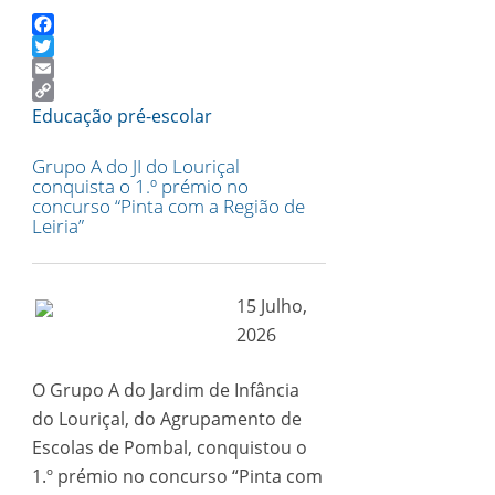
Facebook
Twitter
Email
Copy
Educação pré-escolar
Link
Grupo A do JI do Louriçal
conquista o 1.º prémio no
concurso “Pinta com a Região de
Leiria”
15 Julho,
2026
O Grupo A do Jardim de Infância
do Louriçal, do Agrupamento de
Escolas de Pombal, conquistou o
1.º prémio no concurso “Pinta com