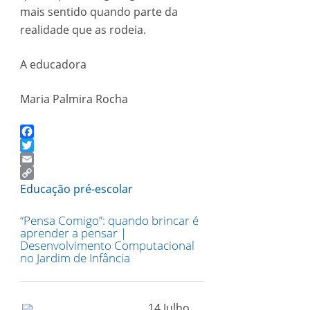
mais sentido quando parte da
realidade que as rodeia.
A educadora
Maria Palmira Rocha
Facebook
Twitter
Email
Copy
Educação pré-escolar
Link
“Pensa Comigo”: quando brincar é
aprender a pensar |
Desenvolvimento Computacional
no Jardim de Infância
14 Julho,