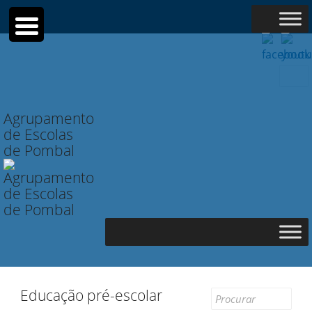
Searc
for:
Agrupamento
de Escolas
de Pombal
Educação pré-escolar
Search