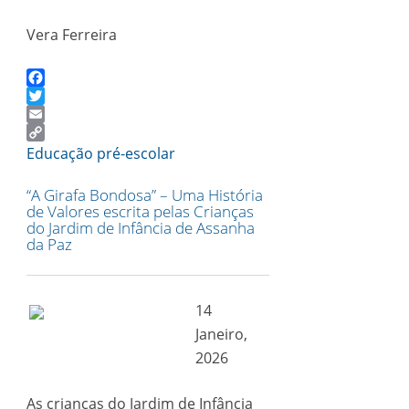
Vera Ferreira
Facebook
Twitter
Email
Copy
Educação pré-escolar
Link
“A Girafa Bondosa” – Uma História
de Valores escrita pelas Crianças
do Jardim de Infância de Assanha
da Paz
14
Janeiro,
2026
As crianças do Jardim de Infância