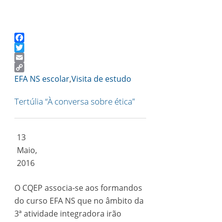
Facebook
Twitter
Email
Copy
EFA NS escolar
,
Visita de estudo
Link
Tertúlia “À conversa sobre ética”
13
Maio,
2016
O CQEP associa-se aos formandos
do curso EFA NS que no âmbito da
3ª atividade integradora irão