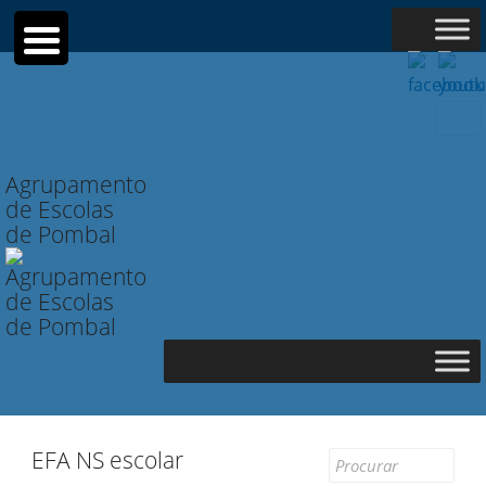
Searc
for:
Agrupamento
de Escolas
de Pombal
EFA NS escolar
Search