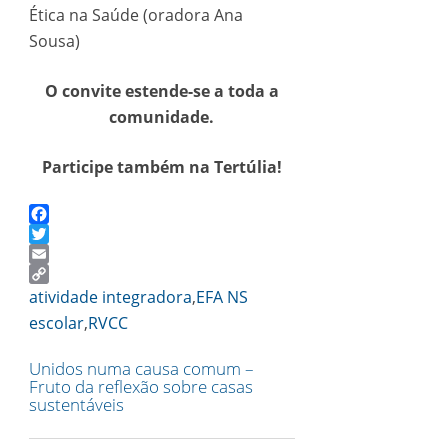
Ética na Saúde (oradora Ana
Sousa)
O convite estende-se a toda a
comunidade.
Participe também na Tertúlia!
Facebook
Twitter
Email
Copy
atividade integradora
,
EFA NS
Link
escolar
,
RVCC
Unidos numa causa comum –
Fruto da reflexão sobre casas
sustentáveis