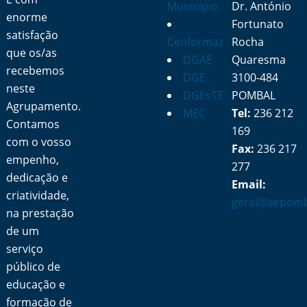
Município
Dr. António
enorme
Fortunato
satisfação
Cenformaz
Rocha
que os/as
DGAE
Quaresma
recebemos
DGE
3100-484
neste
DGEsTE
POMBAL
Agrupamento.
MEC
Tel:
236 212
Contamos
169
com o vosso
Fax:
236 217
empenho,
277
dedicação e
Email:
criatividade,
geral@aepomb
na prestação
de um
serviço
público de
educação e
formação de