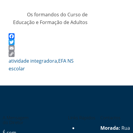
Os formandos do Curso de
Educação e Formação de Adultos
Facebook
Twitter
Email
Copy
atividade integradora
,
EFA NS
Link
escolar
A Mensagem
Links Rápidos
Contactos
do Diretor
Morada:
Rua
É com