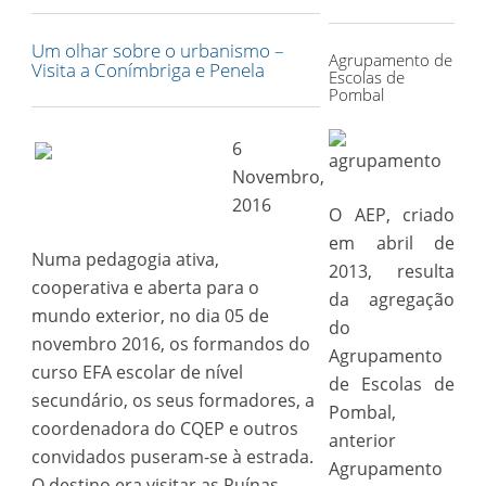
for:
Um olhar sobre o urbanismo –
Agrupamento de
Visita a Conímbriga e Penela
Escolas de
Pombal
6
Novembro,
2016
O AEP, criado
em abril de
Numa pedagogia ativa,
2013, resulta
cooperativa e aberta para o
da agregação
mundo exterior, no dia 05 de
do
novembro 2016, os formandos do
Agrupamento
curso EFA escolar de nível
de Escolas de
secundário, os seus formadores, a
Pombal,
coordenadora do CQEP e outros
anterior
convidados puseram-se à estrada.
Agrupamento
O destino era visitar as Ruínas