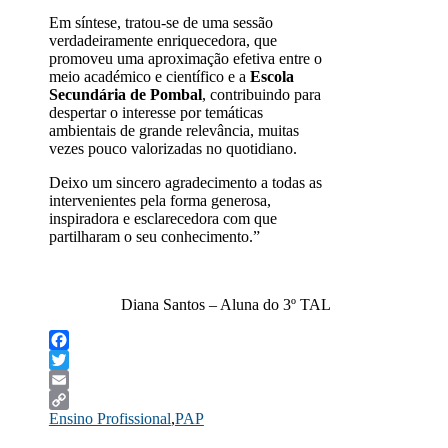
Em síntese, tratou‑se de uma sessão
verdadeiramente enriquecedora, que
promoveu uma aproximação efetiva entre o
meio académico e científico e a
Escola
Secundária de Pombal
, contribuindo para
despertar o interesse por temáticas
ambientais de grande relevância, muitas
vezes pouco valorizadas no quotidiano.
Deixo um sincero agradecimento a todas as
intervenientes pela forma generosa,
inspiradora e esclarecedora com que
partilharam o seu conhecimento.”
Diana Santos – Aluna do 3º TAL
Facebook
Twitter
Email
Ensino Profissional
,
PAP
Copy
Link