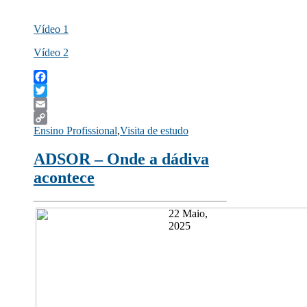
Vídeo 1
Vídeo 2
Facebook
Twitter
Email
Ensino Profissional
,
Visita de estudo
Copy
Link
ADSOR – Onde a dádiva
acontece
22 Maio,
2025