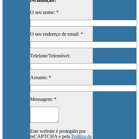
reclamação?
O seu nome: *
O seu endereço de email: *
Telefone/Telemóvel:
Assunto: *
Mensagem: *
Este website é protegido por
reCAPTCHA e pela
Política de