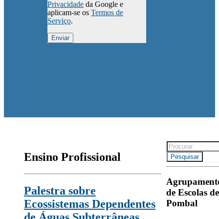
Privacidade
da Google e
aplicam-se os
Termos de
Serviço
.
Search
for:
Ensino Profissional
Pesquisar
Agrupament
Palestra sobre
de Escolas de
Ecossistemas Dependentes
Pombal
de Águas Subterrâneas