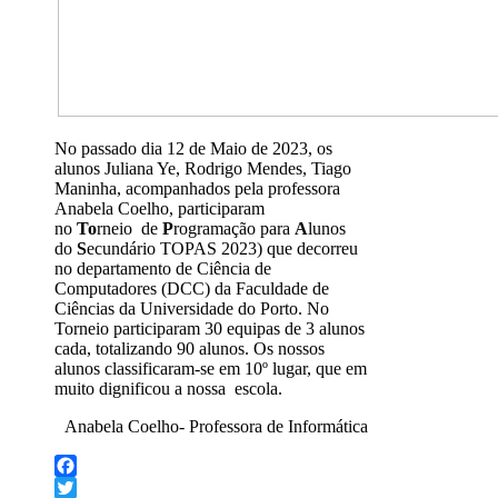
No passado dia 12 de Maio de 2023, os
alunos Juliana Ye, Rodrigo Mendes, Tiago
Maninha, acompanhados pela professora
Anabela Coelho, participaram
no
To
rneio de
P
rogramação para
A
lunos
do
S
ecundário TOPAS 2023) que decorreu
no departamento de Ciência de
Computadores (DCC) da Faculdade de
Ciências da Universidade do Porto. No
Torneio participaram 30 equipas de 3 alunos
cada, totalizando 90 alunos. Os nossos
alunos classificaram-se em 10º lugar, que em
muito dignificou a nossa escola.
Anabela Coelho- Professora de Informática
Facebook