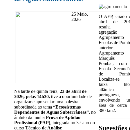
25 Maio,
O AEP, criado 
2026
abril de 201
resulta 
agregação 
Agrupamento 
Escolas de Pomb
anterior
Agrupamento
Marquês 
Pombal, com
Escola Secundá
de Pomba
Localiza-se 
faixa litor
atlântica
Na tarde de quinta‑feira,
23 de abril de
portuguesa,
2026, pelas 14h30,
tive a oportunidade de
envolvendo u
organizar e apresentar uma palestra
área de cerca 
subordinada ao tema
“Ecossistemas
380 km2.
Dependentes de Águas Subterrâneas”
, no
âmbito da minha
Prova de Aptidão
Profissional (PAP)
, integrada no 3.º ano do
Sugestões 
curso
Técnico de Análise