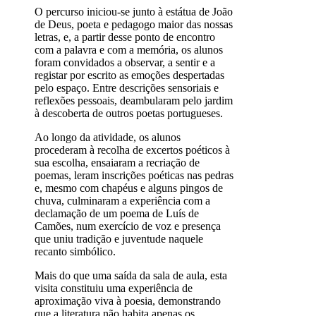
O percurso iniciou-se junto à estátua de João
de Deus, poeta e pedagogo maior das nossas
letras, e, a partir desse ponto de encontro
com a palavra e com a memória, os alunos
foram convidados a observar, a sentir e a
registar por escrito as emoções despertadas
pelo espaço. Entre descrições sensoriais e
reflexões pessoais, deambularam pelo jardim
à descoberta de outros poetas portugueses.
Ao longo da atividade, os alunos
procederam à recolha de excertos poéticos à
sua escolha, ensaiaram a recriação de
poemas, leram inscrições poéticas nas pedras
e, mesmo com chapéus e alguns pingos de
chuva, culminaram a experiência com a
declamação de um poema de Luís de
Camões, num exercício de voz e presença
que uniu tradição e juventude naquele
recanto simbólico.
Mais do que uma saída da sala de aula, esta
visita constituiu uma experiência de
aproximação viva à poesia, demonstrando
que a literatura não habita apenas os