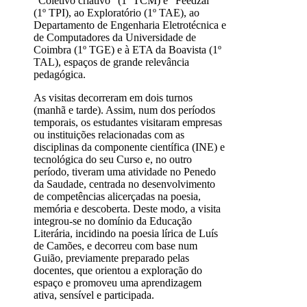
“Coletivo criativo” (1º TCM) e “Feedzai”
(1º TPI), ao Exploratório (1º TAE), ao
Departamento de Engenharia Eletrotécnica e
de Computadores da Universidade de
Coimbra (1º TGE) e à ETA da Boavista (1º
TAL), espaços de grande relevância
pedagógica.
As visitas decorreram em dois turnos
(manhã e tarde). Assim, num dos períodos
temporais, os estudantes visitaram empresas
ou instituições relacionadas com as
disciplinas da componente científica (INE) e
tecnológica do seu Curso e, no outro
período, tiveram uma atividade no Penedo
da Saudade, centrada no desenvolvimento
de competências alicerçadas na poesia,
memória e descoberta. Deste modo, a visita
integrou-se no domínio da Educação
Literária, incidindo na poesia lírica de Luís
de Camões, e decorreu com base num
Guião, previamente preparado pelas
docentes, que orientou a exploração do
espaço e promoveu uma aprendizagem
ativa, sensível e participada.