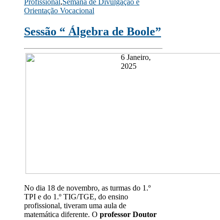
Profissional
,
Semana de Divulgação e
Link
Orientação Vocacional
Sessão “ Álgebra de Boole”
6 Janeiro,
2025
No dia 18 de novembro, as turmas do 1.º
TPI e do 1.º TIG/TGE, do ensino
profissional, tiveram uma aula de
matemática diferente. O
professor Doutor