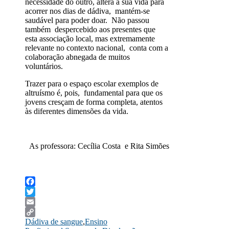
necessidade do outro, altera a sua vida para
acorrer nos dias de dádiva, mantém-se
saudável para poder doar. Não passou
também despercebido aos presentes que
esta associação local, mas extremamente
relevante no contexto nacional, conta com a
colaboração abnegada de muitos
voluntários.
Trazer para o espaço escolar exemplos de
altruísmo é, pois, fundamental para que os
jovens cresçam de forma completa, atentos
às diferentes dimensões da vida.
As professora: Cecília Costa e Rita Simões
Facebook
Twitter
Email
Dádiva de sangue
,
Ensino
Copy