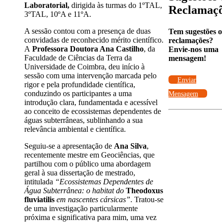
Laboratorial,
dirigida às turmas do 1ºTAL,
Reclamaç
3ºTAL, 10ºA e 11ºA.
A sessão contou com a presença de duas
Tem sugestões 
convidadas de reconhecido mérito científico.
reclamações?
A
Professora Doutora Ana Castilho
, da
Envie-nos uma
Faculdade de Ciências da Terra da
mensagem!
Universidade de Coimbra, deu início à
sessão com uma intervenção marcada pelo
Enviar
rigor e pela profundidade científica,
conduzindo os participantes a uma
Mensagem
introdução clara, fundamentada e acessível
ao conceito de ecossistemas dependentes de
águas subterrâneas, sublinhando a sua
relevância ambiental e científica.
Seguiu‑se a apresentação de
Ana Silva
,
recentemente mestre em Geociências, que
partilhou com o público uma abordagem
geral à sua dissertação de mestrado,
intitulada
“Ecossistemas Dependentes de
Água Subterrânea: o habitat do
Theodoxus
fluviatilis
em nascentes cársicas”
. Tratou‑se
de uma investigação particularmente
próxima e significativa para mim, uma vez