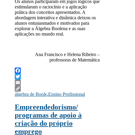
Os alunos participaram em jogos lógicos que
estimularam o raciocínio e a aplicação
prática dos conceitos apresentados. A
abordagem interativa e dinâmica deixou os
alunos entusiasmados e motivados para
explorar a Álgebra Boolena e as suas
aplicações no mundo real.
Ana Francisco e Helena Ribeiro –
professoras de Matemática
Facebook
Twitter
Email
álgebra de Boole
,
Ensino Profissional
Copy
Link
Empreendedorismo/
programas de apoio à
criação do próprio
emprego