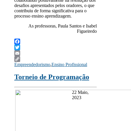
colaborando positivamente na resolução dos
desafios apresentados pelos oradores, o que
contribuiu de forma significativa para o
processo ensino aprendizagem.
As professoras, Paula Santos e Isabel
Figueiredo
Facebook
Twitter
Email
Empreendedorismo
,
Ensino Profissional
Copy
Link
Torneio de Programação
22 Maio,
2023