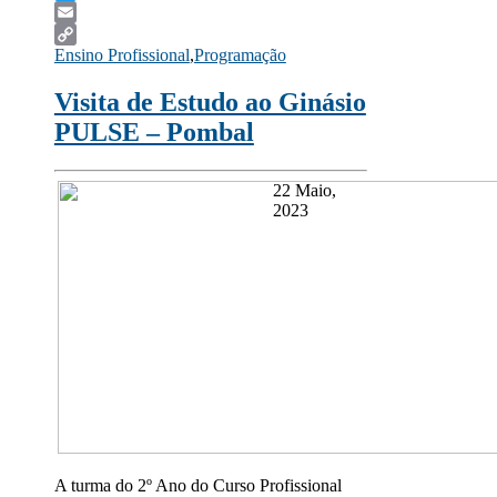
Twitter
Email
Ensino Profissional
,
Programação
Copy
Link
Visita de Estudo ao Ginásio
PULSE – Pombal
22 Maio,
2023
A turma do 2º Ano do Curso Profissional