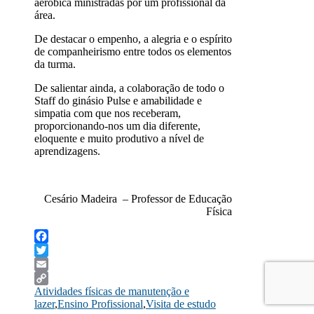
aeróbica ministradas por um profissional da
área.
De destacar o empenho, a alegria e o espírito
de companheirismo entre todos os elementos
da turma.
De salientar ainda, a colaboração de todo o
Staff do ginásio Pulse e amabilidade e
simpatia com que nos receberam,
proporcionando-nos um dia diferente,
eloquente e muito produtivo a nível de
aprendizagens.
Cesário Madeira – Professor de Educação
Física
Facebook
Twitter
Email
Atividades físicas de manutenção e
Copy
lazer
,
Ensino Profissional
,
Visita de estudo
Link