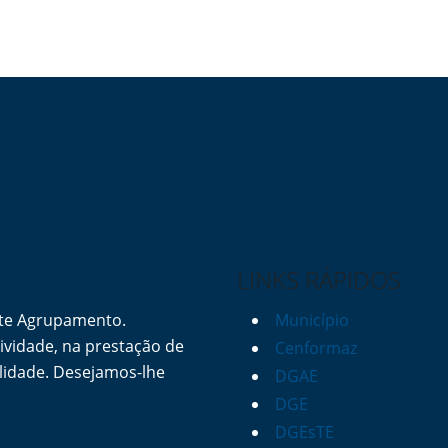
LINKS RÁPIDOS
ste Agrupamento.
Município
vidade, na prestação de
Cenformaz
lidade. Desejamos-lhe
DGAE
DGE
DGEsTE