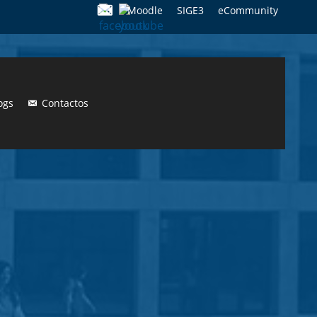
Moodle
SIGE3
eCommunity
Search
for:
ogs
Contactos