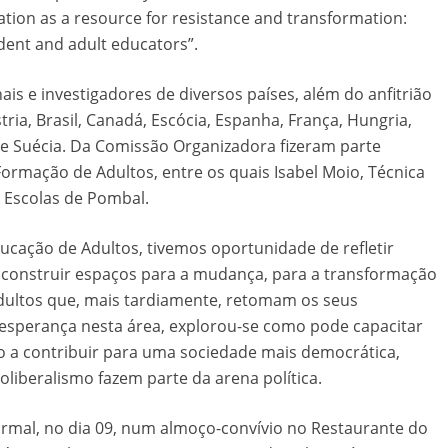
tion as a resource for resistance and transformation:
udent and adult educators”.
is e investigadores de diversos países, além do anfitrião
stria, Brasil, Canadá, Escócia, Espanha, França, Hungria,
rvia e Suécia. Da Comissão Organizadora fizeram parte
Formação de Adultos, entre os quais Isabel Moio, Técnica
 Escolas de Pombal.
ucação de Adultos, tivemos oportunidade de refletir
 construir espaços para a mudança, para a transformação
dultos que, mais tardiamente, retomam os seus
esperança nesta área, explorou-se como pode capacitar
o a contribuir para uma sociedade mais democrática,
iberalismo fazem parte da arena política.
rmal, no dia 09, num almoço-convívio no Restaurante do