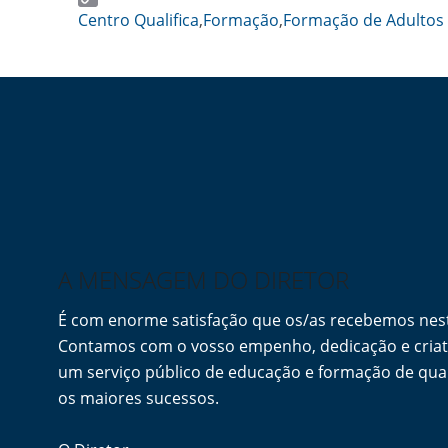
Copy
Centro Qualifica
,
Formação
,
Formação de Adultos
Link
A MENSAGEM DO DIRETOR
É com enorme satisfação que os/as recebemos ne
Contamos com o vosso empenho, dedicação e criati
um serviço público de educação e formação de qua
os maiores sucessos.