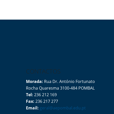
CONTACTOS
Morada:
Rua Dr. António Fortunato
Rocha Quaresma 3100-484 POMBAL
Tel:
236 212 169
Fax:
236 217 277
Email:
geral@aepombal.edu.pt