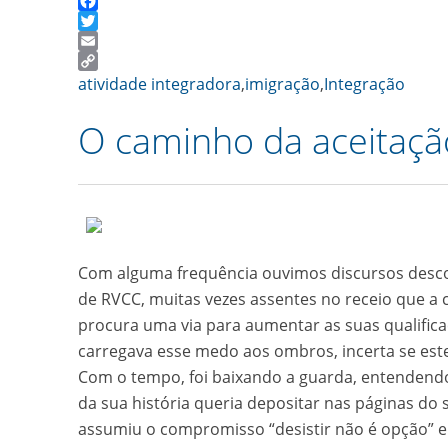
Facebook
Twitter
Email
Copy
atividade integradora
,
imigração
,
Integração
Link
O caminho da aceitaçã
Com alguma frequência ouvimos discursos desco
de RVCC, muitas vezes assentes no receio que a 
procura uma via para aumentar as suas qualifi
carregava esse medo aos ombros, incerta se este
Com o tempo, foi baixando a guarda, entendendo
da sua história queria depositar nas páginas do 
assumiu o compromisso “desistir não é opção” 