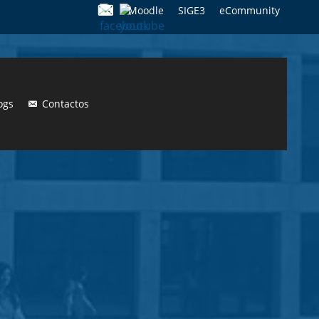
Moodle
SIGE3
eCommunity
Search
for:
ogs
Contactos