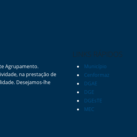
LINKS RÁPIDOS
ste Agrupamento.
Município
vidade, na prestação de
Cenformaz
lidade. Desejamos-lhe
DGAE
DGE
DGEsTE
MEC