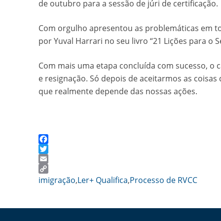
de outubro para a sessão de júri de certificação.
Com orgulho apresentou as problemáticas em tor
por Yuval Harrari no seu livro “21 Lições para o S
Com mais uma etapa concluída com sucesso, o ca
e resignação. Só depois de aceitarmos as coisa
que realmente depende das nossas ações.
Facebook
Twitter
Email
Copy
imigração
,
Ler+ Qualifica
,
Processo de RVCC
Link