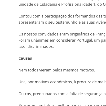
unidade de Cidadania e Profissionalidade 1, do C
Contou com a participação dos formandos das t
apresentaram o seu testemunho e as suas vivênc
Os nossos convidados eram originários de França
Foram unânimes em considerar Portugal, um país
isso, discriminados.
Causas
Nem todos vieram pelos mesmos motivos.
Uns, por motivos económicos, à procura de melh
Outros, preocupados com a falta de segurança n
Procuram um futuro melhor para si e para os seu