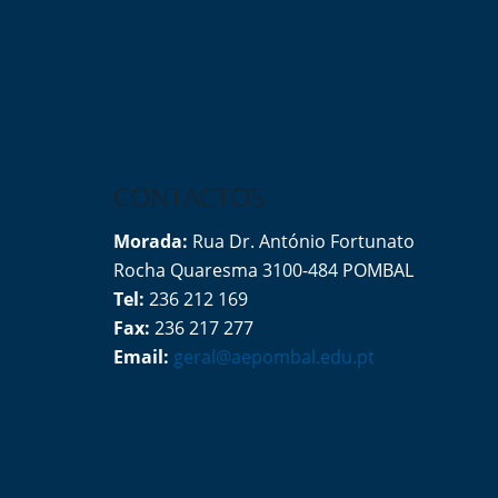
CONTACTOS
Morada:
Rua Dr. António Fortunato
Rocha Quaresma 3100-484 POMBAL
Tel:
236 212 169
Fax:
236 217 277
Email:
geral@aepombal.edu.pt