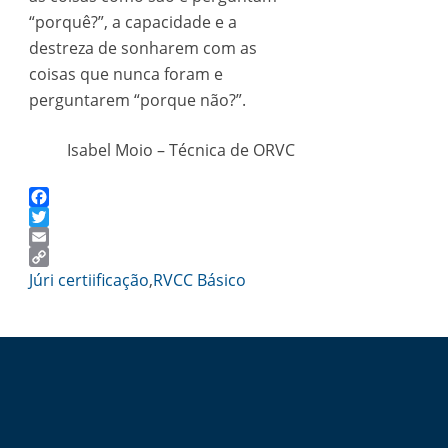
“porquê?”, a capacidade e a
destreza de sonharem com as
coisas que nunca foram e
perguntarem “porque não?”.
Isabel Moio – Técnica de ORVC
Facebook
Twitter
Email
Copy
Júri certiificação
,
RVCC Básico
Link