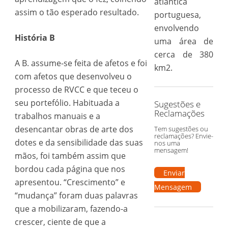
atlântica
assim o tão esperado resultado.
portuguesa,
envolvendo
História B
uma área de
cerca de 380
A B. assume-se feita de afetos e foi
km2.
com afetos que desenvolveu o
processo de RVCC e que teceu o
seu portefólio. Habituada a
Sugestões e
Reclamações
trabalhos manuais e a
desencantar obras de arte dos
Tem sugestões ou
reclamações? Envie-
dotes e da sensibilidade das suas
nos uma
mensagem!
mãos, foi também assim que
bordou cada página que nos
Enviar
apresentou. “Crescimento” e
Mensagem
“mudança” foram duas palavras
que a mobilizaram, fazendo-a
crescer, ciente de que a