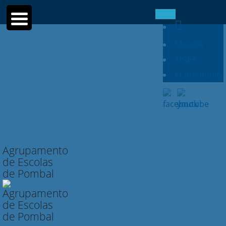
Moodle
SIGE3
eCommunity
Searc
for:
Agrupamento
de Escolas
de Pombal