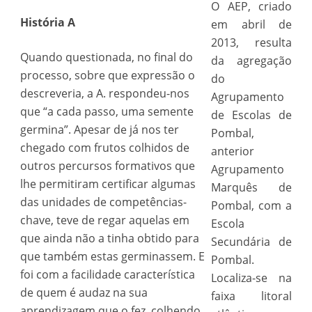
O AEP, criado
História A
em abril de
2013, resulta
Quando questionada, no final do
da agregação
processo, sobre que expressão o
do
descreveria, a A. respondeu-nos
Agrupamento
que “a cada passo, uma semente
de Escolas de
germina”. Apesar de já nos ter
Pombal,
chegado com frutos colhidos de
anterior
outros percursos formativos que
Agrupamento
lhe permitiram certificar algumas
Marquês de
das unidades de competências-
Pombal, com a
chave, teve de regar aquelas em
Escola
que ainda não a tinha obtido para
Secundária de
que também estas germinassem. E
Pombal.
foi com a facilidade característica
Localiza-se na
de quem é audaz na sua
faixa litoral
aprendizagem que o fez, colhendo