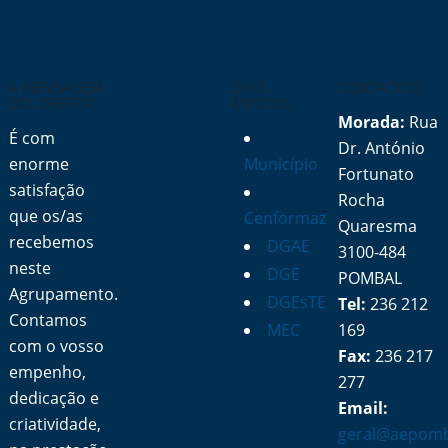
A MENSAGEM
LINKS
CONTACTOS
DO DIRETOR
RÁPIDOS
Morada:
Rua
É com
Dr. António
enorme
Município
Fortunato
satisfação
Rocha
que os/as
Cenformaz
Quaresma
recebemos
DGAE
3100-484
neste
DGE
POMBAL
Agrupamento.
DGEsTE
Tel:
236 212
Contamos
MEC
169
com o vosso
Fax:
236 217
empenho,
277
dedicação e
Email:
criatividade,
geral@aepomb