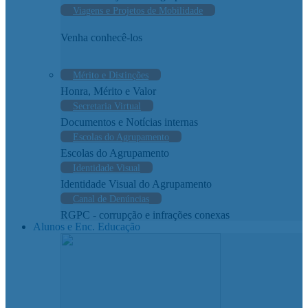
Viagens e Projetos de Mobilidade
Venha conhecê-los
Mérito e Distinções
Honra, Mérito e Valor
Secretaria Virtual
Documentos e Notícias internas
Escolas do Agrupamento
Escolas do Agrupamento
Identidade Visual
Identidade Visual do Agrupamento
Canal de Denúncias
RGPC - corrupção e infrações conexas
Alunos e Enc. Educação