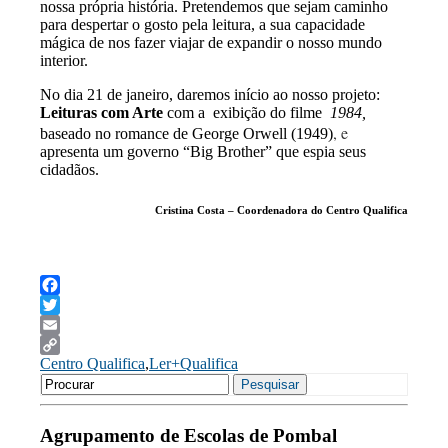
nossa própria história. Pretendemos que sejam caminho
para despertar o gosto pela leitura, a sua capacidade
mágica de nos fazer viajar de expandir o nosso mundo
interior.
No dia 21 de janeiro, daremos início ao nosso projeto:
Leituras com Arte
com a exibição do filme
1984,
, e
baseado no romance de George Orwell (1949)
apresenta um governo “Big Brother” que espia seus
cidadãos.
Cristina Costa – Coordenadora do Centro Qualifica
Facebook
Twitter
Email
Centro Qualifica
,
Ler+Qualifica
Copy
Search
Link
Pesquisar
for:
Agrupamento de Escolas de Pombal