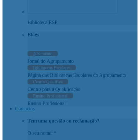
Biblioteca ESP
Blogs
A Semente
Jornal do Agrupamento
Bibliotecas Escolares
Página das Bibliotecas Escolares do Agrupamento
Centro Qualifica
Centro para a Qualificação
Ensino Profissional
Ensino Profissional
Contactos
Tem uma questão ou reclamação?
O seu nome: *