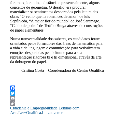
foram explorando, a distância e presencialmente, alguns
conceitos de geometria. O desafio era procurar
materializar os sentimentos despertados pela leitura das
obras “O velho que lia romances de amor” de luís
Sepúlveda, “A maior flor do mundo” de José Saramago,
“Caldo de pedra” de Teófilo Braga através de construções
de papel elementares.
Numa transversalidade dos saberes, os candidatos foram
orientados pelos formadores das áreas de matemática para
a vida e de linguagem e comunicação para verbalizarem
emoções despertadas pela leitura e para a sua
representação rigorosa bi e tri dimensional através da arte
da dobragem do papel.
Cristina Costa – Coordenadora do Centro Qualifica
Facebook
Twitter
Email
Cidadania e Empregabilidade
,
Leituras com
Copy
Arte
,
Ler+Qualifica
,
Linguagem e
Link