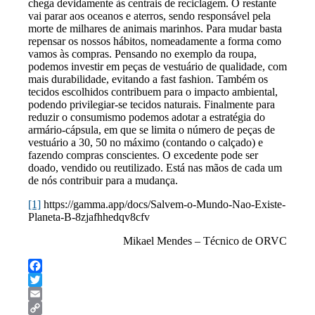
chega devidamente às centrais de reciclagem. O restante
vai parar aos oceanos e aterros, sendo responsável pela
morte de milhares de animais marinhos. Para mudar basta
repensar os nossos hábitos, nomeadamente a forma como
vamos às compras. Pensando no exemplo da roupa,
podemos investir em peças de vestuário de qualidade, com
mais durabilidade, evitando a fast fashion. Também os
tecidos escolhidos contribuem para o impacto ambiental,
podendo privilegiar-se tecidos naturais. Finalmente para
reduzir o consumismo podemos adotar a estratégia do
armário-cápsula, em que se limita o número de peças de
vestuário a 30, 50 no máximo (contando o calçado) e
fazendo compras conscientes. O excedente pode ser
doado, vendido ou reutilizado. Está nas mãos de cada um
de nós contribuir para a mudança.
[1]
https://gamma.app/docs/Salvem-o-Mundo-Nao-Existe-
Planeta-B-8zjafhhedqv8cfv
Mikael Mendes – Técnico de ORVC
Facebook
Twitter
Email