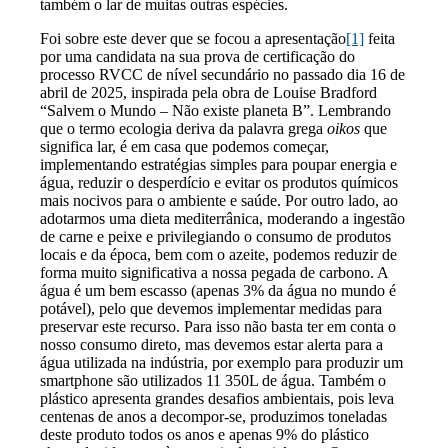
também o lar de muitas outras espécies.
Foi sobre este dever que se focou a apresentação
[1]
feita
por uma candidata na sua prova de certificação do
processo RVCC de nível secundário no passado dia 16 de
abril de 2025, inspirada pela obra de Louise Bradford
“Salvem o Mundo – Não existe planeta B”. Lembrando
que o termo ecologia deriva da palavra grega
oikos
que
significa lar, é em casa que podemos começar,
implementando estratégias simples para poupar energia e
água, reduzir o desperdício e evitar os produtos químicos
mais nocivos para o ambiente e saúde. Por outro lado, ao
adotarmos uma dieta mediterrânica, moderando a ingestão
de carne e peixe e privilegiando o consumo de produtos
locais e da época, bem com o azeite, podemos reduzir de
forma muito significativa a nossa pegada de carbono. A
água é um bem escasso (apenas 3% da água no mundo é
potável), pelo que devemos implementar medidas para
preservar este recurso. Para isso não basta ter em conta o
nosso consumo direto, mas devemos estar alerta para a
água utilizada na indústria, por exemplo para produzir um
smartphone são utilizados 11 350L de água. Também o
plástico apresenta grandes desafios ambientais, pois leva
centenas de anos a decompor-se, produzimos toneladas
deste produto todos os anos e apenas 9% do plástico