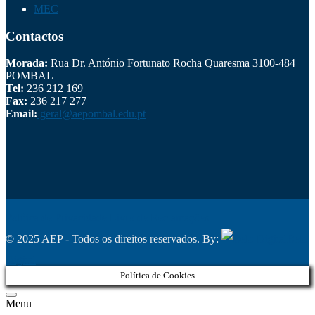
MEC
Contactos
Morada:
Rua Dr. António Fortunato Rocha Quaresma 3100-484
POMBAL
Tel:
236 212 169
Fax:
236 217 277
Email:
geral@aepombal.edu.pt
Política de Privacidade
Livro de Reclamações
© 2025 AEP - Todos os direitos reservados. By:
Belo
Digital
Política de Cookies
Menu