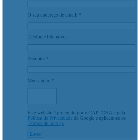
O seu endereço de email: *
Telefone/Telemóvel:
Assunto: *
Mensagem: *
Este website é protegido por reCAPTCHA e pela
Política de Privacidade
da Google e aplicam-se os
Termos de Serviço
.