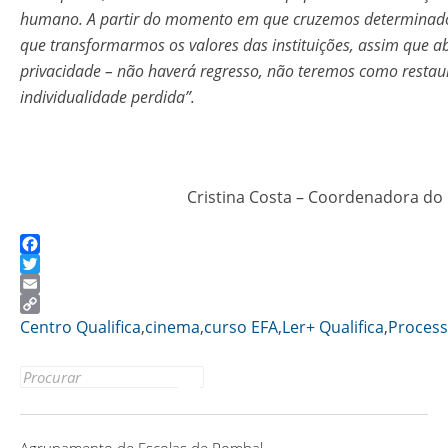
humano. A partir do momento em que cruzemos determinados
que transformarmos os valores das instituições, assim que
privacidade – não haverá regresso, não teremos como restau
individualidade perdida”.
Cristina Costa – Coordenadora do 
Facebook
Twitter
Email
Copy
Centro Qualifica
,
cinema
,
curso EFA
,
Ler+ Qualifica
,
Proces
Link
Search for: