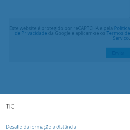
Este website é protegido por reCAPTCHA e pela
Política
de Privacidade
da Google e aplicam-se os
Termos de
Serviço
.
TIC
Desafio da formação a distância