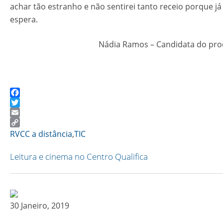
achar tão estranho e não sentirei tanto receio porque já
espera.
Nádia Ramos – Candidata do pro
Facebook
Twitter
Email
Copy
RVCC a distância
,
TIC
Link
Leitura e cinema no Centro Qualifica
30 Janeiro, 2019