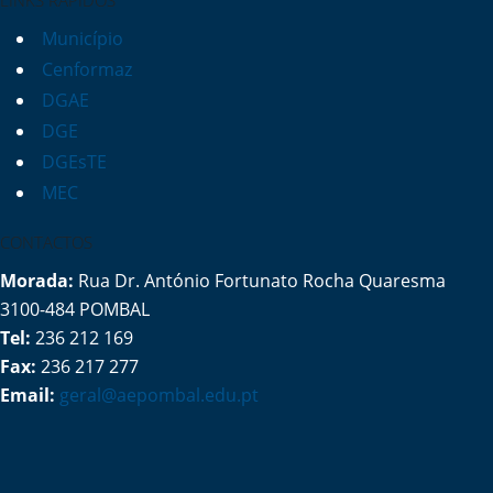
LINKS RÁPIDOS
Município
Cenformaz
DGAE
DGE
DGEsTE
MEC
CONTACTOS
Morada:
Rua Dr. António Fortunato Rocha Quaresma
3100-484 POMBAL
Tel:
236 212 169
Fax:
236 217 277
Email:
geral@aepombal.edu.pt