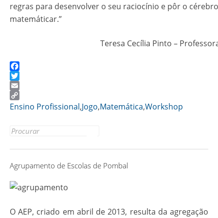
regras para desenvolver o seu raciocínio e pôr o cérebro
matemáticar.”
Teresa Cecília Pinto – Professo
Facebook
Twitter
Email
Copy
Ensino Profissional
,
Jogo
,
Matemática
,
Workshop
Link
Search
for:
Agrupamento de Escolas de Pombal
O AEP, criado em abril de 2013, resulta da agregação