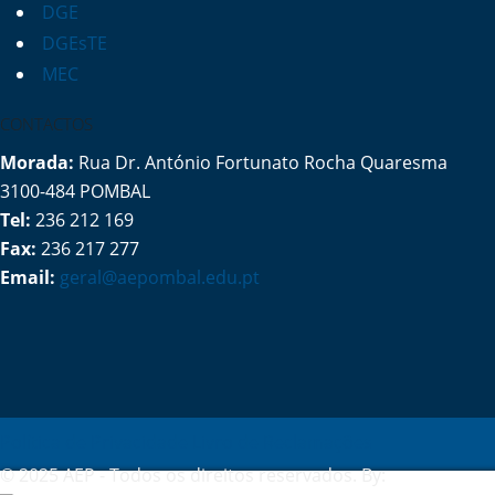
DGE
DGEsTE
MEC
CONTACTOS
Morada:
Rua Dr. António Fortunato Rocha Quaresma
3100-484 POMBAL
Tel:
236 212 169
Fax:
236 217 277
Email:
geral@aepombal.edu.pt
Política de Privacidade
Livro de Reclamações
© 2025 AEP - Todos os direitos reservados. By: