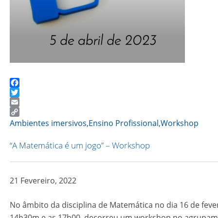
Facebook
Twitter
Email
Copy
Ambientes imersivos
,
Ensino Profissional
,
Workshop
Link
“A Matemática é um jogo” – Workshop
21 Fevereiro, 2022
No âmbito da disciplina de Matemática no dia 16 de fever
14h30m e as 17h00, decorreu um workshop no agrupa