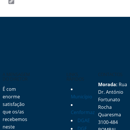
Email
Copy
Link
A MENSAGEM
LINKS
CONTACTOS
DO DIRETOR
RÁPIDOS
Morada:
Rua
É com
Dr. António
enorme
Município
Fortunato
satisfação
Rocha
que os/as
Cenformaz
Quaresma
recebemos
DGAE
3100-484
neste
DGE
POMBAL