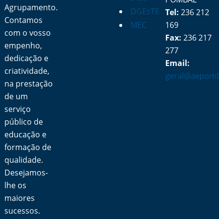
Agrupamento.
DGEsTE
Tel:
236 212
Contamos
MEC
169
com o vosso
Fax:
236 217
empenho,
277
dedicação e
Email:
criatividade,
geral@aepomb
na prestação
de um
serviço
público de
educação e
formação de
qualidade.
Desejamos-
lhe os
maiores
sucessos.