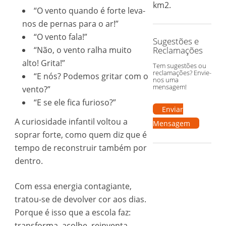
km2.
“O vento quando é forte leva-
nos de pernas para o ar!”
“O vento fala!”
Sugestões e
“Não, o vento ralha muito
Reclamações
alto! Grita!”
Tem sugestões ou
reclamações? Envie-
“E nós? Podemos gritar com o
nos uma
mensagem!
vento?”
“E se ele fica furioso?”
Enviar
A curiosidade infantil voltou a
Mensagem
soprar forte, como quem diz que é
tempo de reconstruir também por
dentro.
Com essa energia contagiante,
tratou-se de devolver cor aos dias.
Porque é isso que a escola faz:
transforma, acolhe, reinventa —