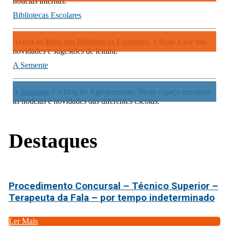
notícias internas.
Bibliotecas Escolares
Aceda ao
Blog das Bibliotecas Escolares
e fique a par das
novidades e sugestões de leitura.
A Semente
A
Semente
é o blog do Agrupamento. Neste espaço encontra
as notícias e novidades das diferentes escolas.
Destaques
Procedimento Concursal – Técnico Superior –
Terapeuta da Fala – por tempo indeterminado
Ler Mais