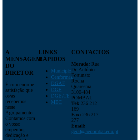
A
LINKS
CONTACTOS
MENSAGEM
RÁPIDOS
Morada:
Rua
DO
Dr. António
Município
DIRETOR
Fortunato
Cenformaz
Rocha
DGAE
É com enorme
Quaresma
DGE
satisfação que
3100-484
os/as
DGEsTE
POMBAL
recebemos
MEC
Tel:
236 212
neste
169
Agrupamento.
Fax:
236 217
Contamos com
277
o vosso
Email:
empenho,
geral@aepombal.edu.pt
dedicação e