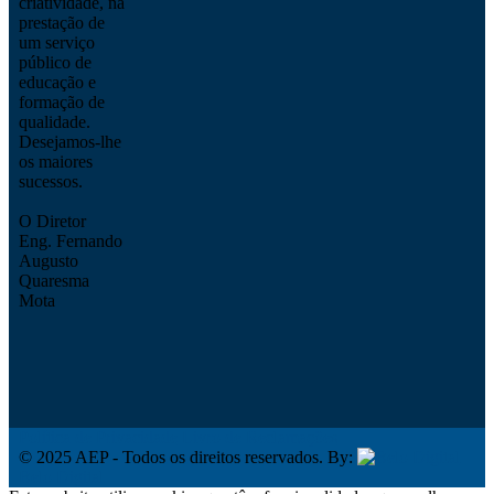
criatividade, na
prestação de
um serviço
público de
educação e
formação de
qualidade.
Desejamos-lhe
os maiores
sucessos.
O Diretor
Eng. Fernando
Augusto
Quaresma
Mota
Política de Privacidade
Livro de Reclamações
© 2025 AEP - Todos os direitos reservados. By:
Belo Digital