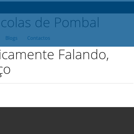
Blogs
Contactos
icamente Falando,
ço