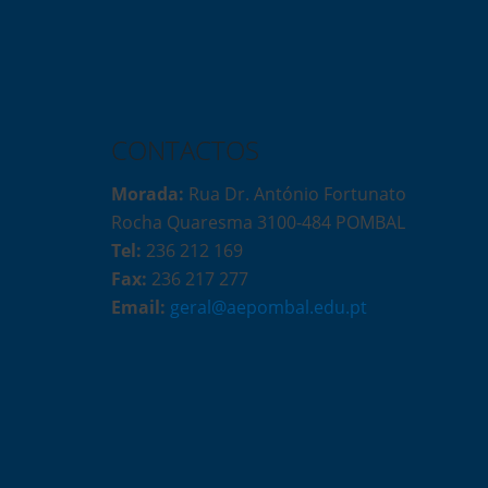
CONTACTOS
Morada:
Rua Dr. António Fortunato
Rocha Quaresma 3100-484 POMBAL
Tel:
236 212 169
Fax:
236 217 277
Email:
geral@aepombal.edu.pt