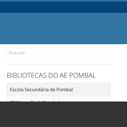
Search
for:
BIBLIOTECAS DO AE POMBAL
Escola Secundária de Pombal
EB Marquês de Pombal
EB Abiúl