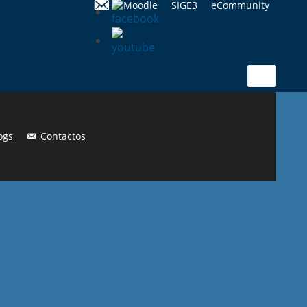
Moodle
SIGE3
eCommunity
Search
for:
ogs
Contactos