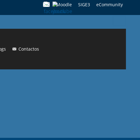
Moodle
SIGE3
eCommunity
Search
for:
ogs
Contactos