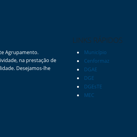
LINKS RÁPIDOS
ste Agrupamento.
Município
vidade, na prestação de
Cenformaz
lidade. Desejamos-lhe
DGAE
DGE
DGEsTE
MEC