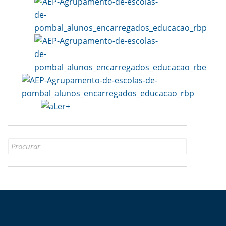
Search
for: