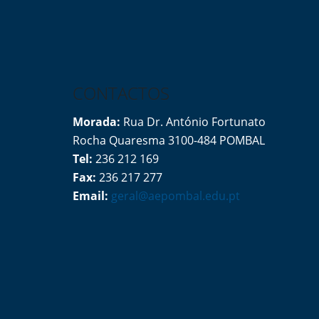
CONTACTOS
Morada:
Rua Dr. António Fortunato
Rocha Quaresma 3100-484 POMBAL
Tel:
236 212 169
Fax:
236 217 277
Email:
geral@aepombal.edu.pt