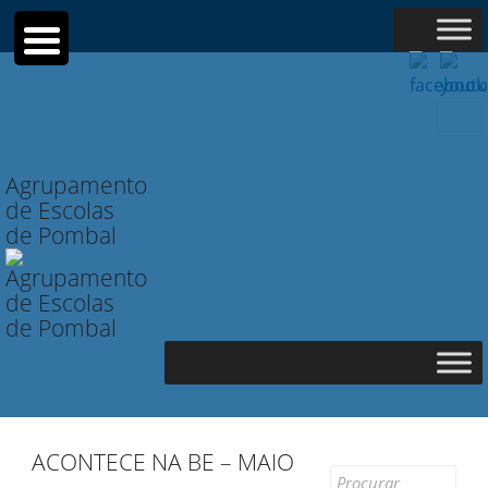
Searc
for:
Agrupamento
de Escolas
de Pombal
ACONTECE NA BE – MAIO
Search