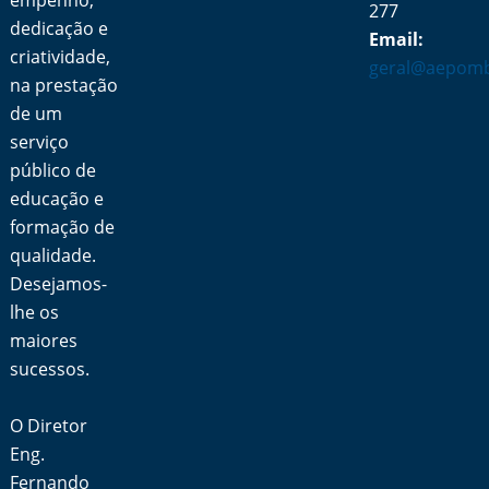
empenho,
277
dedicação e
Email:
criatividade,
geral@aepomb
na prestação
de um
serviço
público de
educação e
formação de
qualidade.
Desejamos-
lhe os
maiores
sucessos.
O Diretor
Eng.
Fernando