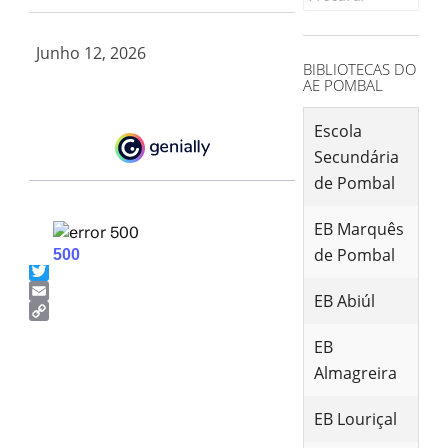
for:
Junho 12, 2026
BIBLIOTECAS DO
AE POMBAL
Escola
Secundária
de Pombal
EB Marquês
de Pombal
Facebook
Twitter
EB Abiúl
Email
Copy
EB
Link
Almagreira
EB Louriçal