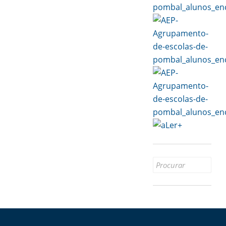
Search
for: