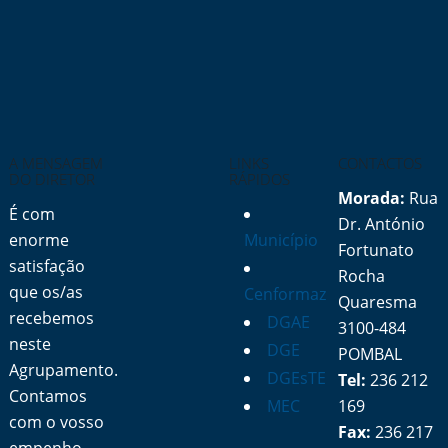
A MENSAGEM
LINKS
CONTACTOS
DO DIRETOR
RÁPIDOS
Morada:
Rua
É com
Dr. António
enorme
Município
Fortunato
satisfação
Rocha
que os/as
Cenformaz
Quaresma
recebemos
DGAE
3100-484
neste
DGE
POMBAL
Agrupamento.
DGEsTE
Tel:
236 212
Contamos
MEC
169
com o vosso
Fax:
236 217