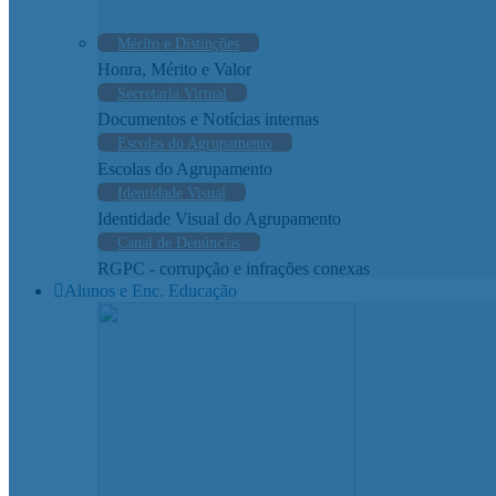
Mérito e Distinções
Honra, Mérito e Valor
Secretaria Virtual
Documentos e Notícias internas
Escolas do Agrupamento
Escolas do Agrupamento
Identidade Visual
Identidade Visual do Agrupamento
Canal de Denúncias
RGPC - corrupção e infrações conexas
Alunos e Enc. Educação