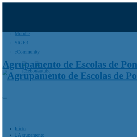
Moodle
SIGE3
eCommunity
Agrupamento de Escolas de Po
Início
Agrupamento