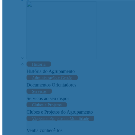
História
História do Agrupamento
Administração e Gestão
Documentos Orientadores
Serviços
Serviços ao seu dispor
Clubes e Projetos
Clubes e Projetos do Agrupamento
Viagens e Projetos de Mobilidade
Venha conhecê-los