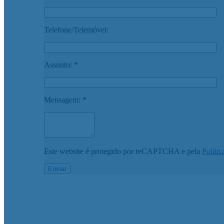
Telefone/Telemóvel:
Assunto: *
Mensagem: *
Este website é protegido por reCAPTCHA e pela
Polític