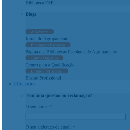
Biblioteca ESP
Blogs
A Semente
Jornal do Agrupamento
Bibliotecas Escolares
Página das Bibliotecas Escolares do Agrupamento
Centro Qualifica
Centro para a Qualificação
Ensino Profissional
Ensino Profissional
Contactos
Tem uma questão ou reclamação?
O seu nome: *
O seu endereço de email: *