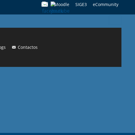
Moodle
SIGE3
eCommunity
Search
for:
ogs
Contactos