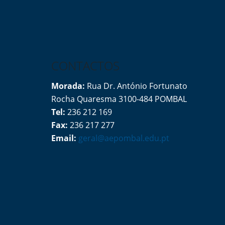
CONTACTOS
Morada:
Rua Dr. António Fortunato
Rocha Quaresma 3100-484 POMBAL
Tel:
236 212 169
Fax:
236 217 277
Email:
geral@aepombal.edu.pt