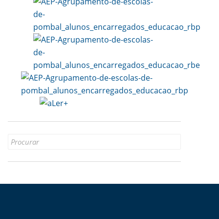
Search
for: