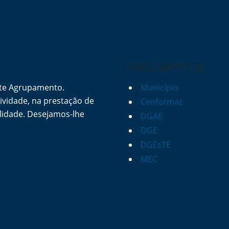
LINKS RÁPIDOS
ste Agrupamento.
Município
vidade, na prestação de
Cenformaz
lidade. Desejamos-lhe
DGAE
DGE
DGEsTE
MEC