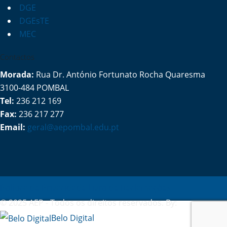
DGE
DGEsTE
MEC
Contactos
Morada:
Rua Dr. António Fortunato Rocha Quaresma
3100-484 POMBAL
Tel:
236 212 169
Fax:
236 217 277
Email:
geral@aepombal.edu.pt
Política de Privacidade
Livro de Reclamações
© 2025 AEP - Todos os direitos reservados. By:
Belo Digital