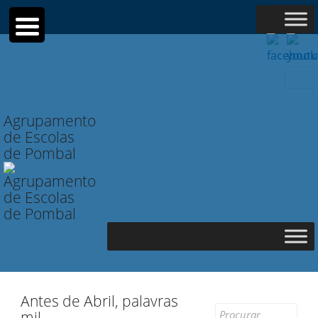
Searc
for:
Agrupamento
de Escolas
de Pombal
Antes de Abril, palavras
Search
mil…