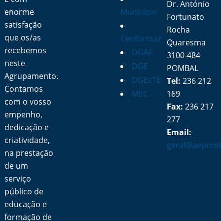
Dr. António
enorme
Município
Fortunato
satisfação
Rocha
que os/as
Cenformaz
Quaresma
recebemos
DGAE
3100-484
neste
DGE
POMBAL
Agrupamento.
DGEsTE
Tel:
236 212
Contamos
MEC
169
com o vosso
Fax:
236 217
empenho,
277
dedicação e
Email:
criatividade,
geral@aepomb
na prestação
de um
serviço
público de
educação e
formação de