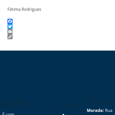
Fátima Rodrigues
Facebook
Twitter
Email
Copy
Link
A MENSAGEM
LINKS
CONTACTOS
DO DIRETOR
RÁPIDOS
Morada:
Rua
É com