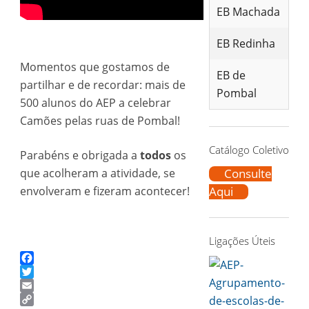
EB Machada
EB Redinha
Momentos que gostamos de
EB de
partilhar e de recordar: mais de
Pombal
500 alunos do AEP a celebrar
Camões pelas ruas de Pombal!
Catálogo Coletivo
Parabéns e obrigada a
todos
os
que acolheram a atividade, se
Consulte
envolveram e fizeram acontecer!
Aqui
Ligações Úteis
Facebook
Twitter
Email