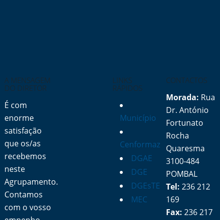
A MENSAGEM
LINKS
CONTACTOS
DO DIRETOR
RÁPIDOS
Morada:
Rua
É com
Dr. António
enorme
Município
Fortunato
satisfação
Rocha
que os/as
Cenformaz
Quaresma
recebemos
DGAE
3100-484
neste
DGE
POMBAL
Agrupamento.
DGEsTE
Tel:
236 212
Contamos
MEC
169
com o vosso
Fax:
236 217