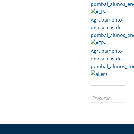
Copy
Link
Search
for: