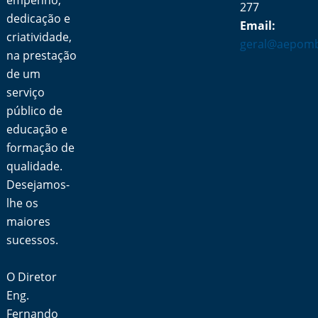
empenho,
277
dedicação e
Email:
criatividade,
geral@aepomb
na prestação
de um
serviço
público de
educação e
formação de
qualidade.
Desejamos-
lhe os
maiores
sucessos.
O Diretor
Eng.
Fernando