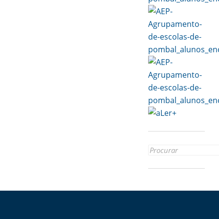
Search
for: