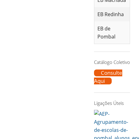
EB Machada
EB Redinha
EB de
Pombal
Catálogo Coletivo
Consulte
Aqui
Ligações Úteis