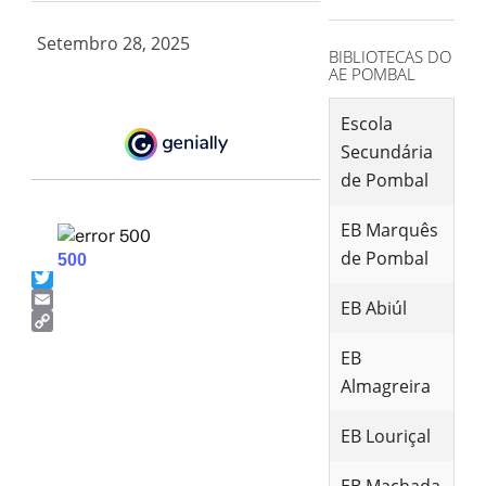
for:
Setembro 28, 2025
BIBLIOTECAS DO
AE POMBAL
Escola
Secundária
de Pombal
EB Marquês
de Pombal
Facebook
Twitter
EB Abiúl
Email
Copy
EB
Link
Almagreira
EB Louriçal