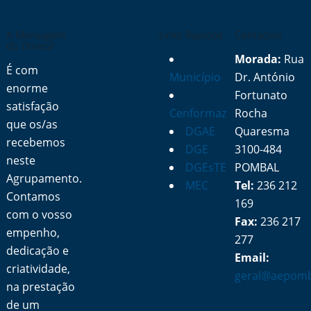
A Mensagem
Links Rápidos
Contactos
do Diretor
Morada:
Rua
É com
Município
Dr. António
enorme
Fortunato
satisfação
Cenformaz
Rocha
que os/as
DGAE
Quaresma
recebemos
DGE
3100-484
neste
DGEsTE
POMBAL
Agrupamento.
MEC
Tel:
236 212
Contamos
169
com o vosso
Fax:
236 217
empenho,
277
dedicação e
Email:
criatividade,
geral@aepomb
na prestação
de um