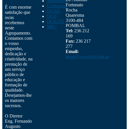
Município
Fortunato
Cenformaz
É com enorme
Rocha
DGAE
satisfação que
Quaresma
DGE
os/as
3100-484
DGEsTE
recebemos
POMBAL
MEC
neste
Tel:
236 212
Agrupamento.
169
Contamos com
Fax:
236 217
o vosso
277
empenho,
Email:
dedicação e
geral@aepombal.edu.pt
criatividade, na
prestação de
um serviço
público de
educação e
formação de
qualidade.
Desejamos-lhe
os maiores
sucessos.
O Diretor
Eng. Fernando
Augusto