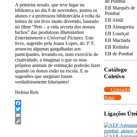
de Pombal
A primeira sessão, que teve lugar na
EB Marquês de
biblioteca no dia 9 de novembro, juntou os
Pombal
alunos e a professora bibliotecária à volta da
EB Abiúl
leitura de um livro muito divertido, baseado
no filme “Pets – a vida secreta dos nossos
EB Almagreira
bichos” das produtoras
Illumination
EB Louriçal
Entertainment
e
Universal Pictures.
Este
EB Machada
livro, sugerido pela Joana Lopes, do 3º F,
EB Redinha
arrancou algumas gargalhadas aos
EB de Pombal
participantes, levando-os, num exercício de
criatividade, a imaginar o que os seus
próprios animais de estimação poderão fazer
Catálogo
quando os donos estão na escola. E as
Coletivo
sugestões que surgiram foram
verdadeiramente hilariantes!
Consulte
Helena Reis
Aqui
Facebook
Ligações Útei
Twitter
Email
Copy
Link