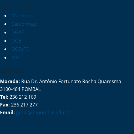
LINKS RÁPIDOS
Município
Cenformaz
DGAE
DGE
DGEsTE
MEC
CONTACTOS
Morada:
Rua Dr. António Fortunato Rocha Quaresma
3100-484 POMBAL
Tel:
236 212 169
Fax:
236 217 277
Email:
geral@aepombal.edu.pt