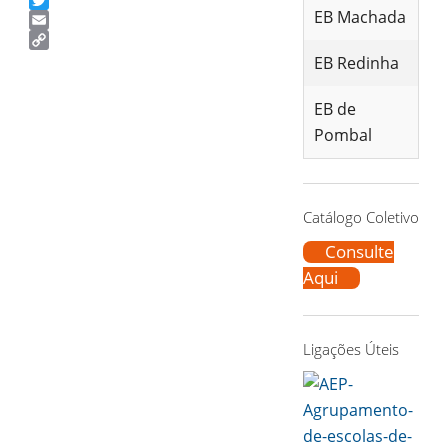
Facebook
EB Machada
Twitter
Email
Copy
EB Redinha
Link
EB de
Pombal
Catálogo Coletivo
Consulte
Aqui
Ligações Úteis