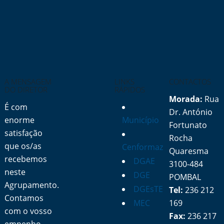
A MENSAGEM
LINKS
CONTACTOS
DO DIRETOR
RÁPIDOS
Morada:
Rua
É com
Dr. António
enorme
Município
Fortunato
satisfação
Rocha
que os/as
Cenformaz
Quaresma
recebemos
DGAE
3100-484
neste
DGE
POMBAL
Agrupamento.
DGEsTE
Tel:
236 212
Contamos
MEC
169
com o vosso
Fax:
236 217