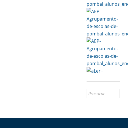
Search
for: