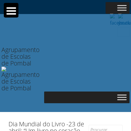
Searc
for:
Agrupamento
de Escolas
de Pombal
Dia Mundial do Livro -23 de
Search
abril: “Um livro no coração.