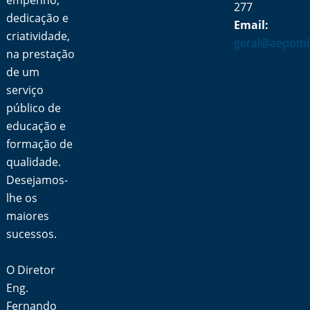
empenho,
277
dedicação e
Email:
criatividade,
geral@aepomb
na prestação
de um
serviço
público de
educação e
formação de
qualidade.
Desejamos-
lhe os
maiores
sucessos.
O Diretor
Eng.
Fernando