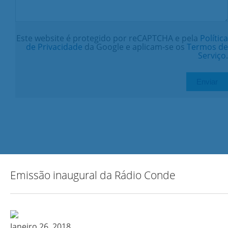
Este website é protegido por reCAPTCHA e pela
Política
de Privacidade
da Google e aplicam-se os
Termos de
Serviço
.
Emissão inaugural da Rádio Conde
Janeiro 26, 2018