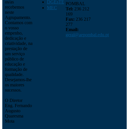
os/as
DGEsTE
POMBAL
recebemos
MEC
Tel:
236 212
neste
169
Agrupamento.
Fax:
236 217
Contamos com
277
o vosso
Email:
empenho,
geral@aepombal.edu.pt
dedicação e
criatividade, na
prestação de
um serviço
público de
educação e
formação de
qualidade.
Desejamos-lhe
os maiores
sucessos.
O Diretor
Eng. Fernando
Augusto
Quaresma
Mota