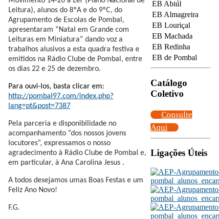
Movimento 14-20 a Ler (Plano Nacional de
EB Abiúl
Leitura), alunos do 8ºA e do 9ºC, do
EB Almagreira
Agrupamento de Escolas de Pombal,
EB Louriçal
apresentaram “Natal em Grande com
EB Machada
Leituras em Miniatura” dando voz a
EB Redinha
trabalhos alusivos a esta quadra festiva e
EB de Pombal
emitidos na Rádio Clube de Pombal, entre
os dias 22 e 25 de dezembro.
Catálogo
Para ouvi-los, basta clicar em:
Coletivo
http://pombal97.com/index.php?
lang=pt&post=7387
Consulte
Pela parceria e disponibilidade no
Aqui
acompanhamento “dos nossos jovens
locutores”, expressamos o nosso
Ligações Úteis
agradecimento à Rádio Clube de Pombal e,
em particular, à Ana Carolina Jesus .
A todos desejamos umas Boas Festas e um
Feliz Ano Novo!
F.G.