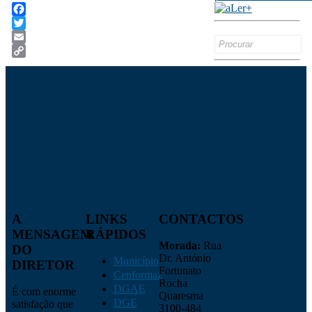
Facebook
Twitter
Search
Email
for:
Copy
Link
A
LINKS
CONTACTOS
MENSAGEM
RÁPIDOS
Morada:
Rua
DO
Dr. António
Município
DIRETOR
Fortunato
Cenformaz
Rocha
DGAE
É com enorme
Quaresma
DGE
satisfação que
3100-484