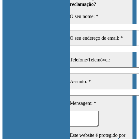
reclamação?
O seu nome: *
O seu endereço de email: *
Telefone/Telemóvel:
Assunto: *
Mensagem: *
Este website é protegido por