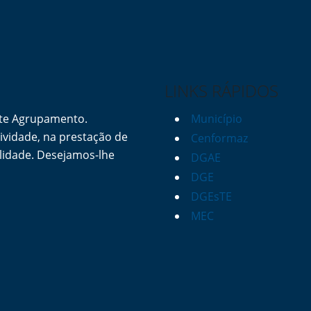
LINKS RÁPIDOS
ste Agrupamento.
Município
vidade, na prestação de
Cenformaz
lidade. Desejamos-lhe
DGAE
DGE
DGEsTE
MEC