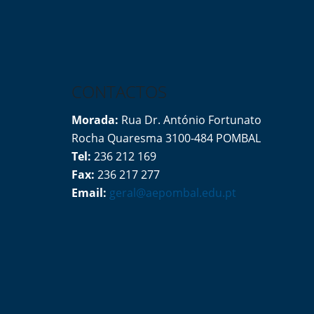
CONTACTOS
Morada:
Rua Dr. António Fortunato
Rocha Quaresma 3100-484 POMBAL
Tel:
236 212 169
Fax:
236 217 277
Email:
geral@aepombal.edu.pt