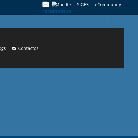
Moodle
SIGE3
eCommunity
Search
for:
ogs
Contactos