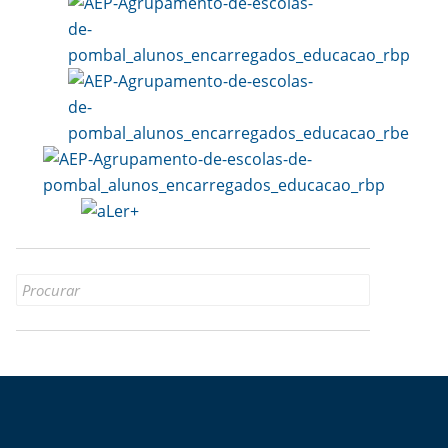
Search
for: